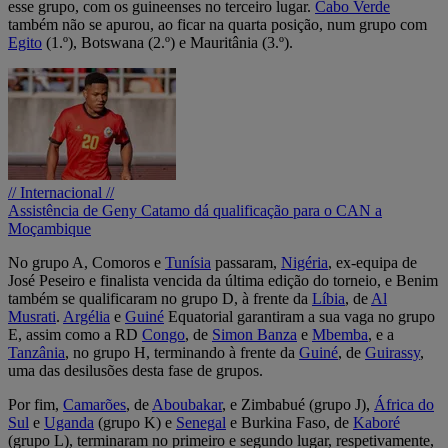
esse grupo, com os guineenses no terceiro lugar.
Cabo Verde
também não se apurou, ao ficar na quarta posição, num grupo com
Egito
(1.º), Botswana (2.º) e Mauritânia (3.º).
// Internacional //
Assistência de Geny Catamo dá qualificação para o CAN a
Moçambique
No grupo A, Comoros e
Tunísia
passaram,
Nigéria
, ex-equipa de
José Peseiro e finalista vencida da última edição do torneio, e Benim
também se qualificaram no grupo D, à frente da
Líbia
, de
Al
Musrati
.
Argélia
e
Guiné
Equatorial garantiram a sua vaga no grupo
E, assim como a RD
Congo
, de
Simon Banza
e
Mbemba
, e a
Tanzânia
, no grupo H, terminando à frente da
Guiné
, de
Guirassy
,
uma das desilusões desta fase de grupos.
Por fim,
Camarões
, de
Aboubakar
, e Zimbabué (grupo J),
África do
Sul
e
Uganda
(grupo K) e
Senegal
e Burkina Faso, de
Kaboré
(grupo L), terminaram no primeiro e segundo lugar, respetivamente,