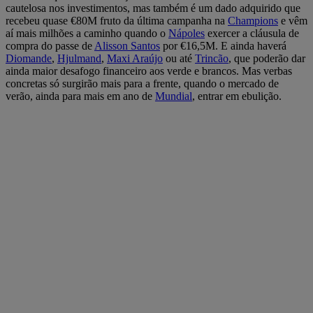
cautelosa nos investimentos, mas também é um dado adquirido que
recebeu quase €80M fruto da última campanha na
Champions
e vêm
aí mais milhões a caminho quando o
Nápoles
exercer a cláusula de
compra do passe de
Alisson Santos
por €16,5M. E ainda haverá
Diomande
,
Hjulmand
,
Maxi Araújo
ou até
Trincão
, que poderão dar
ainda maior desafogo financeiro aos verde e brancos. Mas verbas
concretas só surgirão mais para a frente, quando o mercado de
verão, ainda para mais em ano de
Mundial
, entrar em ebulição.