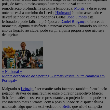
pois, de facto, o meio-campo é um setor que vai entrar em
remodelação profunda na próxima temporada:
Morita
já disse adeus
ontem e está a caminho do Leeds;
Hjulmand
é muito assediado e
deverá sair por valores a rondar os €40M;
João Simões
está
lesionado e pode falhar a pré-época e
Daniel Bragança
oferece, de
momento, alguma resistência a renovar contrato. Entrando no último
ano de ligação ao clube, pode surgir alguma proposta que não seja
de enjeitar.
// Nacional //
Morita despede-se do Sporting: «Jamais vestirei outra camisola em
Portugal»
Malgrado o
Leipzig
já ter manifestado interesse também formal pelo
jogador, através de uma reunião entre o diretor desportivo Marcel
Schafer, o atleta e os seus representantes, o projeto leonino pode ser
considerado mais aliciante, com a possibilidade de disputar títulos
nacionais, algo que lhe está vedado no
Betis
, que não é campeão