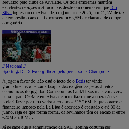
seduzido pelo clube de Alvalade. Os dois emblemas mantêm
excelentes relações institucionais desde o momento em que
Rui
Silva
ingressou em Alvalade, em janeiro de 2025, por €1,5M de taxa
de empréstimo aos quais acresceram €3,5M de cláusula de compra
obrigatória.
// Nacional //
Sporting: Rui Silva orgulhoso pelo percurso na Champions
A jogar a favor do leão está o facto de o
Betis
ter vindo,
gradualmente, a baixar a fasquia das exigências pelos direitos
económicos do jogador. Começou nos €25M fixos mais variáveis,
baixou para €20M e em Alvalade acredita-se que a operação se
poderá fazer por uma verba a rondar os €15/16M. É que o garrote
financeiro imposto pela La Liga é apertado é apertado e até 30 de
junho, seja de que forma forma, os sevilhanos têm de encaixar entre
€20M a €30M…
Já se sabe que a administração da SAD leonina costuma ser