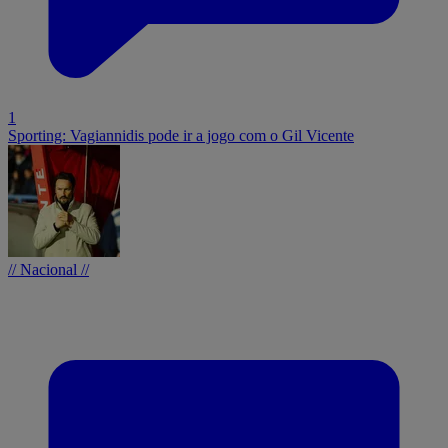
1
Sporting: Vagiannidis pode ir a jogo com o Gil Vicente
// Nacional //