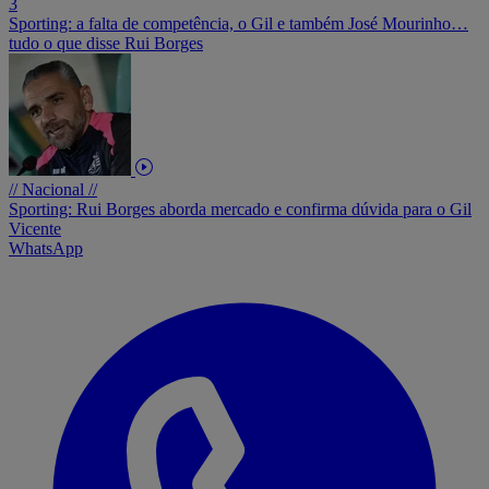
3
Sporting: a falta de competência, o Gil e também José Mourinho…
tudo o que disse Rui Borges
// Nacional //
Sporting: Rui Borges aborda mercado e confirma dúvida para o Gil
Vicente
WhatsApp