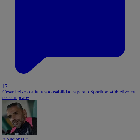
17
César Peixoto atira responsabilidades para o Sporting: «Objetivo era
ser campeão»
// Nacional //