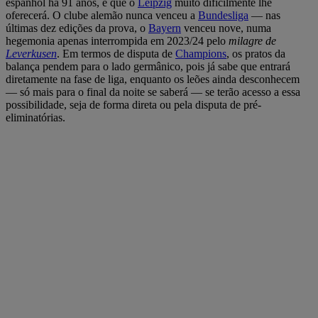
espanhol há 91 anos, e que o
Leipzig
muito dificilmente lhe
oferecerá. O clube alemão nunca venceu a
Bundesliga
— nas
últimas dez edições da prova, o
Bayern
venceu nove, numa
hegemonia apenas interrompida em 2023/24 pelo
milagre de
Leverkusen
. Em termos de disputa de
Champions
, os pratos da
balança pendem para o lado germânico, pois já sabe que entrará
diretamente na fase de liga, enquanto os leões ainda desconhecem
— só mais para o final da noite se saberá — se terão acesso a essa
possibilidade, seja de forma direta ou pela disputa de pré-
eliminatórias.