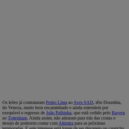
Os leões já contrataram
Pedro Lima
ao
Aves SAD
, têm Doumbia,
do Veneza, muito bem encaminhado e ainda entendem por
exequível o regresso de
João Palhinha
, que está cedido pelo
Bayern
ao
Tottenham
. Ainda assim, não atiraram para trás das costas o
desejo de poderem contar com
Altimira
para as próximas
temporadas. E este interesse está longe de ser devaneio ou capricho,