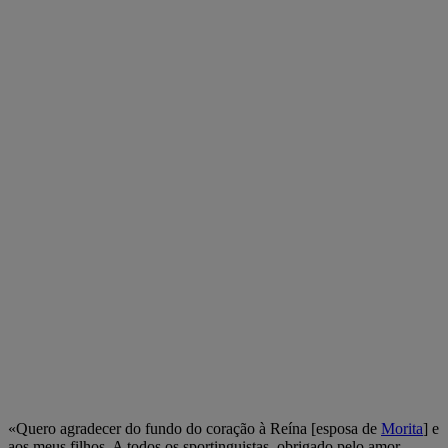
«Quero agradecer do fundo do coração à Reína [esposa de
Morita
] e
aos meus filhos. A todos os sportinguistas, obrigado pelo amor