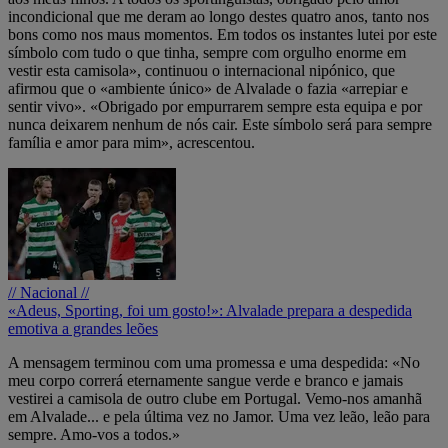
incondicional que me deram ao longo destes quatro anos, tanto nos
bons como nos maus momentos. Em todos os instantes lutei por este
símbolo com tudo o que tinha, sempre com orgulho enorme em
vestir esta camisola», continuou o internacional nipónico, que
afirmou que o «ambiente único» de Alvalade o fazia «arrepiar e
sentir vivo». «Obrigado por empurrarem sempre esta equipa e por
nunca deixarem nenhum de nós cair. Este símbolo será para sempre
família e amor para mim», acrescentou.
// Nacional //
«Adeus, Sporting, foi um gosto!»: Alvalade prepara a despedida
emotiva a grandes leões
A mensagem terminou com uma promessa e uma despedida: «No
meu corpo correrá eternamente sangue verde e branco e jamais
vestirei a camisola de outro clube em Portugal. Vemo-nos amanhã
em Alvalade... e pela última vez no Jamor. Uma vez leão, leão para
sempre. Amo-vos a todos.»