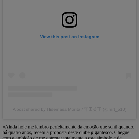
View this post on Instagram
A post shared by Hidemasa Morita / 守田英正 (@mrt_510)
«Ainda hoje me lembro perfeitamente da emoção que senti quando,
há quatro anos, recebi a proposta deste clube gigantesco. Cheguei
com a ambição de me entregar totalmente a este símbolo e de