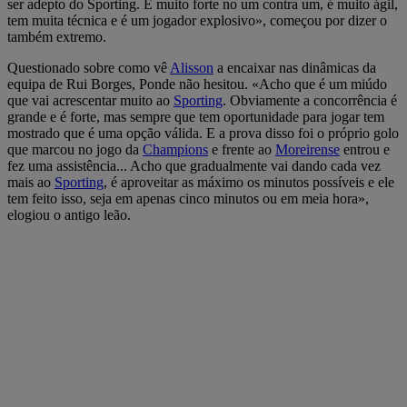
ser adepto do Sporting. É muito forte no um contra um, é muito ágil,
tem muita técnica e é um jogador explosivo», começou por dizer o
também extremo.
Questionado sobre como vê
Alisson
a encaixar nas dinâmicas da
equipa de Rui Borges, Ponde não hesitou. «Acho que é um miúdo
que vai acrescentar muito ao
Sporting
. Obviamente a concorrência é
grande e é forte, mas sempre que tem oportunidade para jogar tem
mostrado que é uma opção válida. E a prova disso foi o próprio golo
que marcou no jogo da
Champions
e frente ao
Moreirense
entrou e
fez uma assistência... Acho que gradualmente vai dando cada vez
mais ao
Sporting
, é aproveitar as máximo os minutos possíveis e ele
tem feito isso, seja em apenas cinco minutos ou em meia hora»,
elogiou o antigo leão.