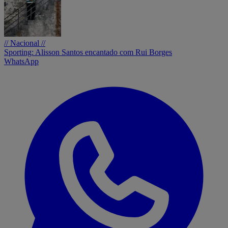
// Nacional //
Sporting: Alisson Santos encantado com Rui Borges
WhatsApp