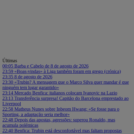
Últimas
00:05
Barba e Cabelo de 8 de agosto de 2026
23:59
«Boas-vindas» à Liga também foram em grego (crónica)
23:35
8 de agosto de 2026
23:30
«Trubin? A mensagem que o Marco Silva quer mandar é que
ninguém tem lugar garantido»
23:14
Mercado Benfica: italianos colocam Ivanovic na Lazio
23:13
Transferência surpresa! Capitão do Barcelona emprestado ao
Liverpool
22:58
Matheus Nunes sobre Inbeom Hwang: «Se fosse para o
Sporting, a adaptação seria melhor»
22:48
Depois das apostas, agressões: superou Ronaldo, mas
acumula polémicas
22:40
Benfica: Trubin está desconfortável mas faltam propostas