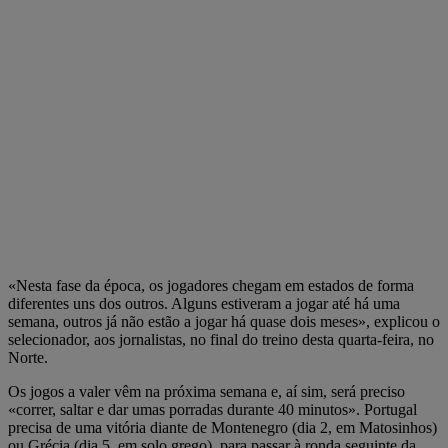
«Nesta fase da época, os jogadores chegam em estados de forma
diferentes uns dos outros. Alguns estiveram a jogar até há uma
semana, outros já não estão a jogar há quase dois meses», explicou o
selecionador, aos jornalistas, no final do treino desta quarta-feira, no
Norte.
Os jogos a valer vêm na próxima semana e, aí sim, será preciso
«correr, saltar e dar umas porradas durante 40 minutos». Portugal
precisa de uma vitória diante de Montenegro (dia 2, em Matosinhos)
ou Grécia (dia 5, em solo grego), para passar à ronda seguinte da