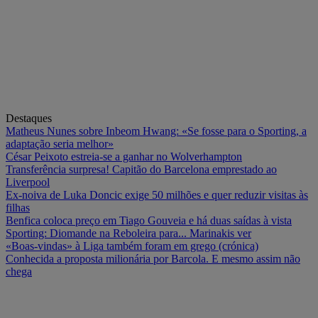
Destaques
Matheus Nunes sobre Inbeom Hwang: «Se fosse para o Sporting, a
adaptação seria melhor»
César Peixoto estreia-se a ganhar no Wolverhampton
Transferência surpresa! Capitão do Barcelona emprestado ao
Liverpool
Ex-noiva de Luka Doncic exige 50 milhões e quer reduzir visitas às
filhas
Benfica coloca preço em Tiago Gouveia e há duas saídas à vista
Sporting: Diomande na Reboleira para... Marinakis ver
«Boas-vindas» à Liga também foram em grego (crónica)
Conhecida a proposta milionária por Barcola. E mesmo assim não
chega