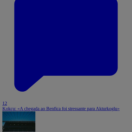
12
Kokçu: «A chegada ao Benfica foi stressante para Akturkoglu»