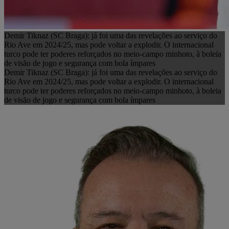
Demir Tiknaz (SC Braga): já foi uma das revelações ao serviço do
Rio Ave em 2024/25, mas pode voltar a explodir. O internacional
turco pode ter poderes reforçados no meio-campo minhoto, à boleia
de visão de jogo e segurança com bola ímpares
Demir Tiknaz (SC Braga): já foi uma das revelações ao serviço do
Rio Ave em 2024/25, mas pode voltar a explodir. O internacional
turco pode ter poderes reforçados no meio-campo minhoto, à boleia
de visão de jogo e segurança com bola ímpares