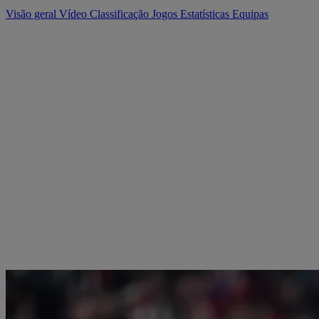
Visão geral
Vídeo
Classificação
Jogos
Estatísticas
Equipas