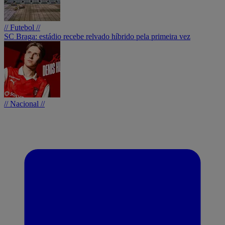
// Futebol //
SC Braga: estádio recebe relvado híbrido pela primeira vez
// Nacional //