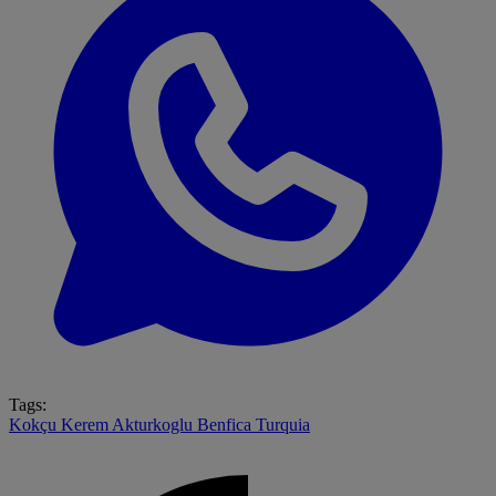
Tags:
Kokçu
Kerem Akturkoglu
Benfica
Turquia