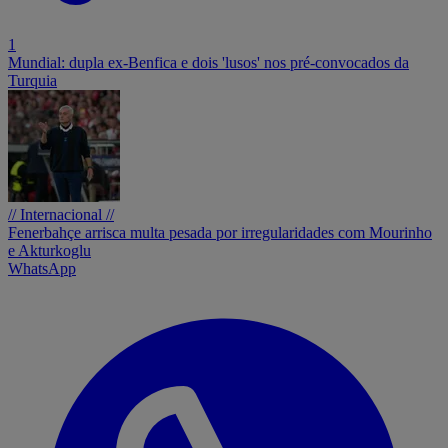
1
Mundial: dupla ex-Benfica e dois 'lusos' nos pré-convocados da
Turquia
// Internacional //
Fenerbahçe arrisca multa pesada por irregularidades com Mourinho
e Akturkoglu
WhatsApp