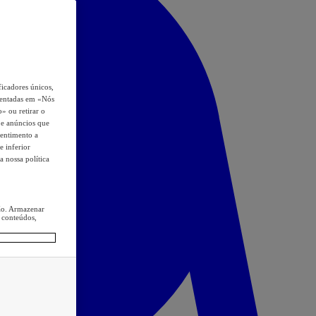
icadores únicos,
esentadas em «Nós
o» ou retirar o
s e anúncios que
sentimento a
e inferior
a nossa política
ção. Armazenar
 conteúdos,