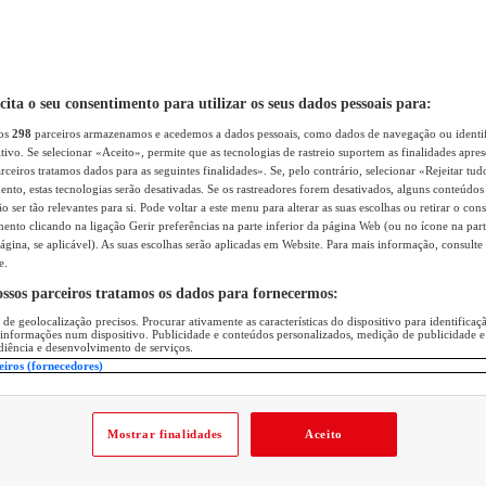
icita o seu consentimento para utilizar os seus dados pessoais para:
sos
298
parceiros armazenamos e acedemos a dados pessoais, como dados de navegação ou identif
itivo. Se selecionar «Aceito», permite que as tecnologias de rastreio suportem as finalidades apr
rceiros tratamos dados para as seguintes finalidades». Se, pelo contrário, selecionar «Rejeitar tud
ento, estas tecnologias serão desativadas. Se os rastreadores forem desativados, alguns conteúdo
 ser tão relevantes para si. Pode voltar a este menu para alterar as suas escolhas ou retirar o con
nto clicando na ligação Gerir preferências na parte inferior da página Web (ou no ícone na part
ágina, se aplicável). As suas escolhas serão aplicadas em Website. Para mais informação, consulte 
e.
ossos parceiros tratamos os dados para fornecermos:
 de geolocalização precisos. Procurar ativamente as características do dispositivo para identifica
 informações num dispositivo. Publicidade e conteúdos personalizados, medição de publicidade e
diência e desenvolvimento de serviços.
eiros (fornecedores)
Mostrar finalidades
Aceito