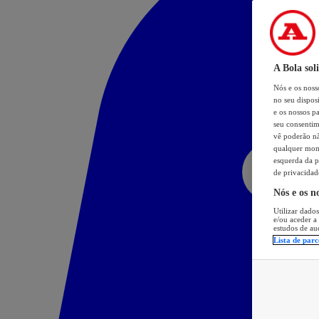
A Bola sol
Nós e os nos
no seu dispos
e os nossos pa
seu consentim
vê poderão não
qualquer mome
esquerda da p
de privacidad
Nós e os n
Utilizar dados
e/ou aceder a
estudos de au
Lista de parc