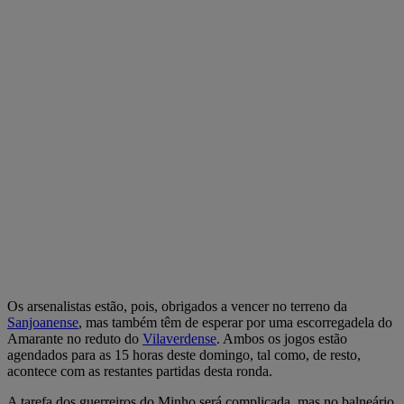
Os arsenalistas estão, pois, obrigados a vencer no terreno da
Sanjoanense
, mas também têm de esperar por uma escorregadela do
Amarante no reduto do
Vilaverdense
. Ambos os jogos estão
agendados para as 15 horas deste domingo, tal como, de resto,
acontece com as restantes partidas desta ronda.
A tarefa dos guerreiros do Minho será complicada, mas no balneário