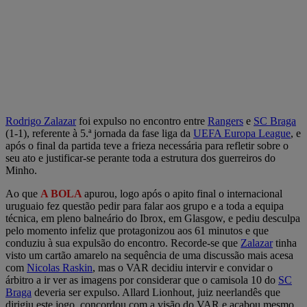
Rodrigo Zalazar
foi expulso no encontro entre
Rangers
e
SC Braga
(1-1), referente à 5.ª jornada da fase liga da
UEFA Europa League
, e
após o final da partida teve a frieza necessária para refletir sobre o
seu ato e justificar-se perante toda a estrutura dos guerreiros do
Minho.
Ao que
A BOLA
apurou, logo após o apito final o internacional
uruguaio fez questão pedir para falar aos grupo e a toda a equipa
técnica, em pleno balneário do Ibrox, em Glasgow, e pediu desculpa
pelo momento infeliz que protagonizou aos 61 minutos e que
conduziu à sua expulsão do encontro. Recorde-se que
Zalazar
tinha
visto um cartão amarelo na sequência de uma discussão mais acesa
com
Nicolas Raskin
, mas o VAR decidiu intervir e convidar o
árbitro a ir ver as imagens por considerar que o camisola 10 do
SC
Braga
deveria ser expulso. Allard Lionhout, juiz neerlandês que
dirigiu este jogo, concordou com a visão do VAR e acabou mesmo