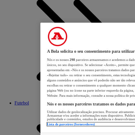
A Bola solicita o seu consentimento para utilizar
Nós e os nossos
298
parceiros armazenamos e acedemos a dados
únicos, no seu dispositivo. Se selecionar «Aceito», permite que 
apresentadas em «Nós e os nossos parceiros tratamos dados para 
«Rejeitar tudo» ou retirar o seu consentimento, estas tecnologia
alguns conteúdos e anúncios que vê poderão não ser tão relevant
escolhas ou retirar o consentimento a qualquer momento clicand
página Web (ou no ícone na parte inferior esquerda da página, s
Website. Para mais informação, consulte a nossa política de pri
Futebol
Nós e os nossos parceiros tratamos os dados par
Utilizar dados de geolocalização precisos. Procurar ativamente a
Armazenar e/ou aceder a informações num dispositivo. Publici
publicidade e conteúdos, estudos de audiência e desenvolvimen
Lista de parceiros (fornecedores)