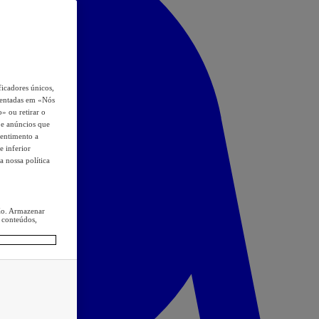
icadores únicos,
esentadas em «Nós
o» ou retirar o
s e anúncios que
sentimento a
e inferior
a nossa política
ção. Armazenar
 conteúdos,