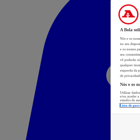
A Bola sol
Nós e os nos
no seu dispos
e os nossos pa
seu consentim
vê poderão não
qualquer mome
esquerda da p
de privacidad
Nós e os n
Utilizar dados
e/ou aceder a
estudos de au
Lista de parc