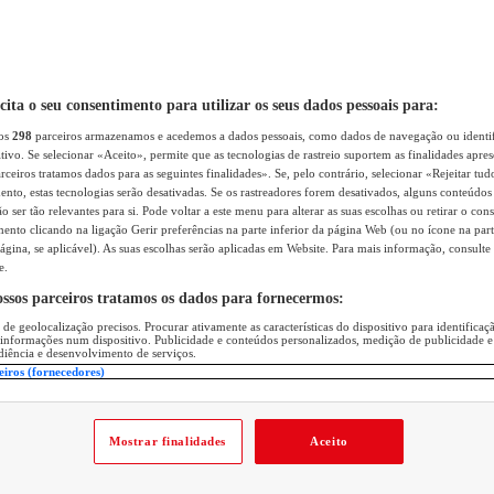
icita o seu consentimento para utilizar os seus dados pessoais para:
sos
298
parceiros armazenamos e acedemos a dados pessoais, como dados de navegação ou identif
itivo. Se selecionar «Aceito», permite que as tecnologias de rastreio suportem as finalidades apr
rceiros tratamos dados para as seguintes finalidades». Se, pelo contrário, selecionar «Rejeitar tud
ento, estas tecnologias serão desativadas. Se os rastreadores forem desativados, alguns conteúdo
 ser tão relevantes para si. Pode voltar a este menu para alterar as suas escolhas ou retirar o con
nto clicando na ligação Gerir preferências na parte inferior da página Web (ou no ícone na part
ágina, se aplicável). As suas escolhas serão aplicadas em Website. Para mais informação, consulte 
e.
ossos parceiros tratamos os dados para fornecermos:
 de geolocalização precisos. Procurar ativamente as características do dispositivo para identifica
 informações num dispositivo. Publicidade e conteúdos personalizados, medição de publicidade e
diência e desenvolvimento de serviços.
eiros (fornecedores)
Mostrar finalidades
Aceito