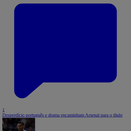
1
Desperdício português e drama encaminham Arsenal para o título