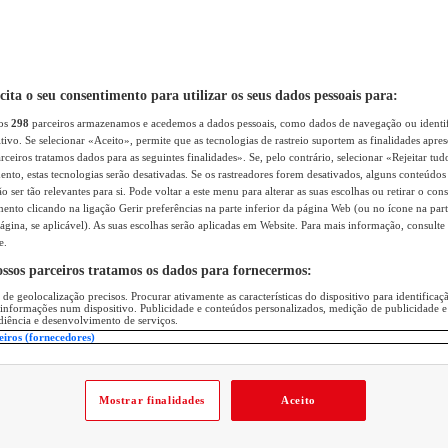
icita o seu consentimento para utilizar os seus dados pessoais para:
sos
298
parceiros armazenamos e acedemos a dados pessoais, como dados de navegação ou identif
itivo. Se selecionar «Aceito», permite que as tecnologias de rastreio suportem as finalidades apr
rceiros tratamos dados para as seguintes finalidades». Se, pelo contrário, selecionar «Rejeitar tud
ento, estas tecnologias serão desativadas. Se os rastreadores forem desativados, alguns conteúdo
 ser tão relevantes para si. Pode voltar a este menu para alterar as suas escolhas ou retirar o con
nto clicando na ligação Gerir preferências na parte inferior da página Web (ou no ícone na part
ágina, se aplicável). As suas escolhas serão aplicadas em Website. Para mais informação, consulte 
e.
ossos parceiros tratamos os dados para fornecermos:
 de geolocalização precisos. Procurar ativamente as características do dispositivo para identifica
 informações num dispositivo. Publicidade e conteúdos personalizados, medição de publicidade e
diência e desenvolvimento de serviços.
eiros (fornecedores)
Mostrar finalidades
Aceito