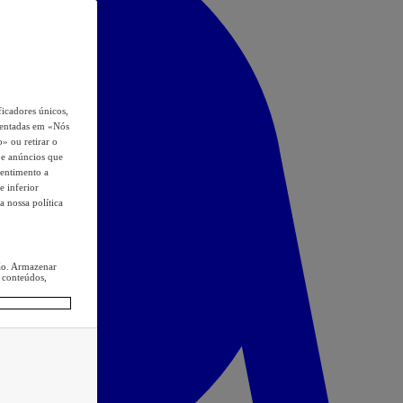
icadores únicos,
esentadas em «Nós
o» ou retirar o
s e anúncios que
sentimento a
e inferior
a nossa política
ção. Armazenar
 conteúdos,