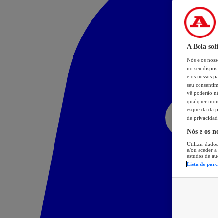
A Bola sol
Nós e os nos
no seu dispos
e os nossos pa
seu consentim
vê poderão não
qualquer mome
esquerda da p
de privacidad
Nós e os n
Utilizar dados
e/ou aceder a
estudos de au
Lista de parc