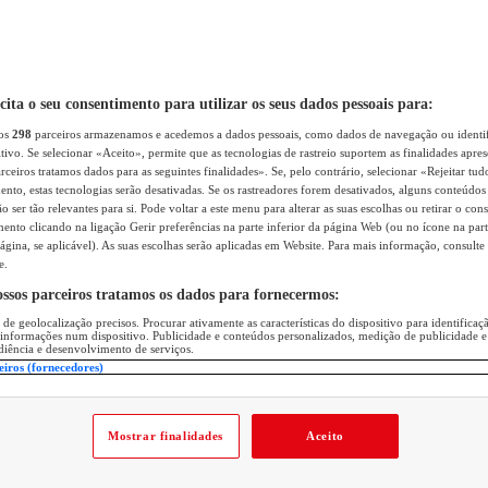
icita o seu consentimento para utilizar os seus dados pessoais para:
sos
298
parceiros armazenamos e acedemos a dados pessoais, como dados de navegação ou identif
itivo. Se selecionar «Aceito», permite que as tecnologias de rastreio suportem as finalidades apr
rceiros tratamos dados para as seguintes finalidades». Se, pelo contrário, selecionar «Rejeitar tud
ento, estas tecnologias serão desativadas. Se os rastreadores forem desativados, alguns conteúdo
 ser tão relevantes para si. Pode voltar a este menu para alterar as suas escolhas ou retirar o con
nto clicando na ligação Gerir preferências na parte inferior da página Web (ou no ícone na part
ágina, se aplicável). As suas escolhas serão aplicadas em Website. Para mais informação, consulte 
e.
ossos parceiros tratamos os dados para fornecermos:
 de geolocalização precisos. Procurar ativamente as características do dispositivo para identifica
 informações num dispositivo. Publicidade e conteúdos personalizados, medição de publicidade e
diência e desenvolvimento de serviços.
eiros (fornecedores)
Mostrar finalidades
Aceito