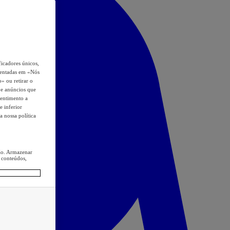
icadores únicos,
esentadas em «Nós
o» ou retirar o
s e anúncios que
sentimento a
e inferior
a nossa política
ção. Armazenar
 conteúdos,