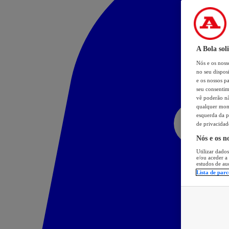
A Bola sol
Nós e os nos
no seu dispos
e os nossos pa
seu consentim
vê poderão não
qualquer mome
esquerda da p
de privacidad
Nós e os n
Utilizar dados
e/ou aceder a
estudos de au
Lista de parc