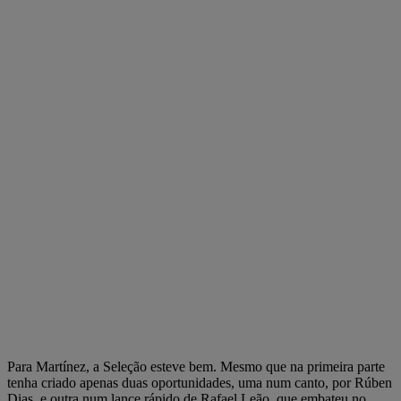
Para Martínez, a Seleção esteve bem. Mesmo que na primeira parte
tenha criado apenas duas oportunidades, uma num canto, por Rúben
Dias, e outra num lance rápido de Rafael Leão, que embateu no