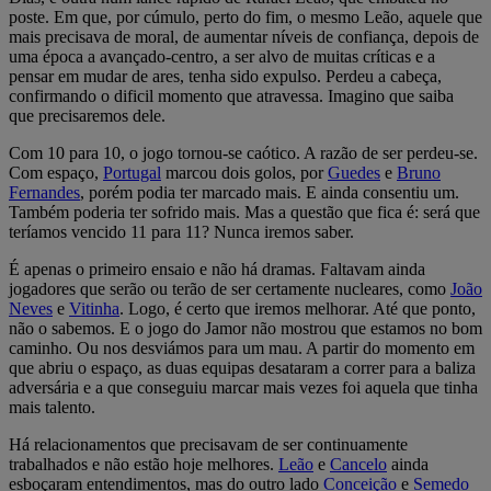
poste. Em que, por cúmulo, perto do fim, o mesmo Leão, aquele que
mais precisava de moral, de aumentar níveis de confiança, depois de
uma época a avançado-centro, a ser alvo de muitas críticas e a
pensar em mudar de ares, tenha sido expulso. Perdeu a cabeça,
confirmando o dificil momento que atravessa. Imagino que saiba
que precisaremos dele.
Com 10 para 10, o jogo tornou-se caótico. A razão de ser perdeu-se.
Com espaço,
Portugal
marcou dois golos, por
Guedes
e
Bruno
Fernandes
, porém podia ter marcado mais. E ainda consentiu um.
Também poderia ter sofrido mais. Mas a questão que fica é: será que
teríamos vencido 11 para 11? Nunca iremos saber.
É apenas o primeiro ensaio e não há dramas. Faltavam ainda
jogadores que serão ou terão de ser certamente nucleares, como
João
Neves
e
Vitinha
. Logo, é certo que iremos melhorar. Até que ponto,
não o sabemos. E o jogo do Jamor não mostrou que estamos no bom
caminho. Ou nos desviámos para um mau. A partir do momento em
que abriu o espaço, as duas equipas desataram a correr para a baliza
adversária e a que conseguiu marcar mais vezes foi aquela que tinha
mais talento.
Há relacionamentos que precisavam de ser continuamente
trabalhados e não estão hoje melhores.
Leão
e
Cancelo
ainda
esboçaram entendimentos, mas do outro lado
Conceição
e
Semedo