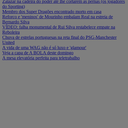
Zalazar na cadeira do poder até lhe cortarem as pernas (os jogadores
do Sporting)
Membro dos Super Dragões encontrado morto em casa
Reforço e 'meninos' de Mourinho embalam Real na estreia de
Bernardo Silva
VÍDEO: falha monumental de Rui Silva restabelece empate na
Reboleira
Chuva de estrelas portuguesas na reta final do PSG-Manchester
United
A vida de uma WAG não é só luxo e 'glamour'
Veja a capa de A BOLA deste domingo
A mesa elevatória perfeita para teletrabalho