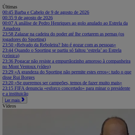
Últimas
00:45
Barba e Cabelo de 9 de agosto de 2026
00:35
9 de agosto de 2026
00:07
A análise de Pedro Henriques ao golo anulado ao Estrela da
Amadora
23:58
Zalazar na cadeira do poder até lhe cortarem as pernas (os
jogadores do Sporting)
23:50
«Relvado da Reboleira? Isto é gozar com as pessoas»
23:44
Quando o Sporting se partiu só faltou ‘estrela’ ao Estrela
(crónica)
23:36
Pogacar não resiste a empurrãozinho amoroso à companheira
no Mont Ventoux (vídeo)
23:29
«A grandeza do Sporting não permite estes erros»: tudo o que
disse Rui Borges
23:20
«Se queremos ser campeões, temos de fazer muito mais»
23:15
FIFA denuncia «esforço concertado» para minar o presidente
e a instituição
Ler mais
Vídeos