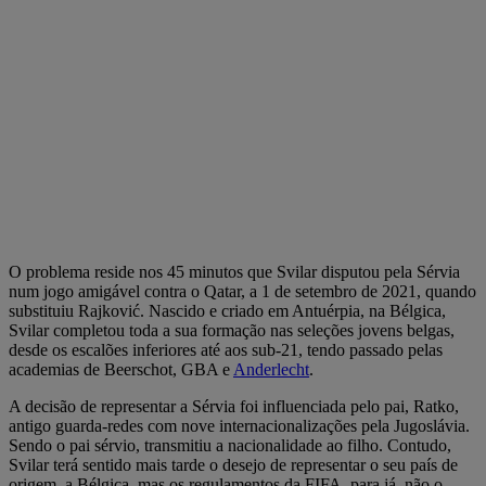
O problema reside nos 45 minutos que Svilar disputou pela Sérvia
num jogo amigável contra o Qatar, a 1 de setembro de 2021, quando
substituiu Rajković. Nascido e criado em Antuérpia, na Bélgica,
Svilar completou toda a sua formação nas seleções jovens belgas,
desde os escalões inferiores até aos sub-21, tendo passado pelas
academias de Beerschot, GBA e
Anderlecht
.
A decisão de representar a Sérvia foi influenciada pelo pai, Ratko,
antigo guarda-redes com nove internacionalizações pela Jugoslávia.
Sendo o pai sérvio, transmitiu a nacionalidade ao filho. Contudo,
Svilar terá sentido mais tarde o desejo de representar o seu país de
origem, a Bélgica, mas os regulamentos da FIFA, para já, não o