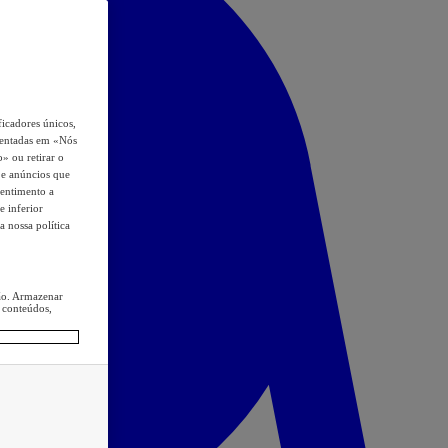
icadores únicos,
esentadas em «Nós
o» ou retirar o
s e anúncios que
sentimento a
e inferior
a nossa política
ção. Armazenar
 conteúdos,