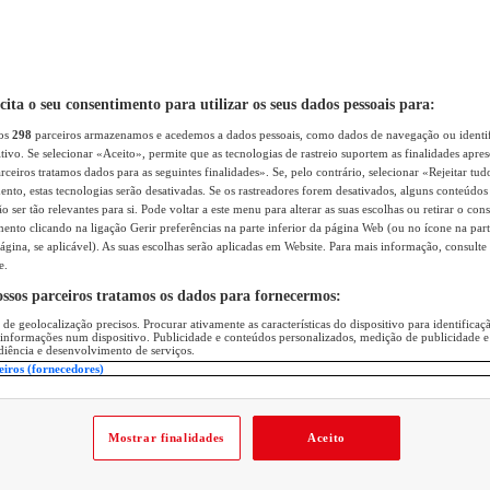
icita o seu consentimento para utilizar os seus dados pessoais para:
sos
298
parceiros armazenamos e acedemos a dados pessoais, como dados de navegação ou identif
itivo. Se selecionar «Aceito», permite que as tecnologias de rastreio suportem as finalidades apr
rceiros tratamos dados para as seguintes finalidades». Se, pelo contrário, selecionar «Rejeitar tud
ento, estas tecnologias serão desativadas. Se os rastreadores forem desativados, alguns conteúdo
 ser tão relevantes para si. Pode voltar a este menu para alterar as suas escolhas ou retirar o con
nto clicando na ligação Gerir preferências na parte inferior da página Web (ou no ícone na part
ágina, se aplicável). As suas escolhas serão aplicadas em Website. Para mais informação, consulte 
e.
ossos parceiros tratamos os dados para fornecermos:
 de geolocalização precisos. Procurar ativamente as características do dispositivo para identifica
 informações num dispositivo. Publicidade e conteúdos personalizados, medição de publicidade e
diência e desenvolvimento de serviços.
eiros (fornecedores)
Mostrar finalidades
Aceito