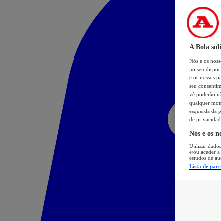
A Bola sol
Nós e os nos
no seu dispos
e os nossos pa
seu consentim
vê poderão não
qualquer mome
esquerda da p
de privacidad
Nós e os n
Utilizar dados
e/ou aceder a
estudos de au
Lista de parc