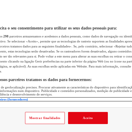
icita o seu consentimento para utilizar os seus dados pessoais para:
sos
298
parceiros armazenamos e acedemos a dados pessoais, como dados de navegação ou identif
itivo. Se selecionar «Aceito», permite que as tecnologias de rastreio suportem as finalidades apr
rceiros tratamos dados para as seguintes finalidades». Se, pelo contrário, selecionar «Rejeitar tud
ento, estas tecnologias serão desativadas. Se os rastreadores forem desativados, alguns conteúdo
 ser tão relevantes para si. Pode voltar a este menu para alterar as suas escolhas ou retirar o con
nto clicando na ligação Gerir preferências na parte inferior da página Web (ou no ícone na part
ágina, se aplicável). As suas escolhas serão aplicadas em Website. Para mais informação, consulte 
e.
ossos parceiros tratamos os dados para fornecermos:
 de geolocalização precisos. Procurar ativamente as características do dispositivo para identifica
 informações num dispositivo. Publicidade e conteúdos personalizados, medição de publicidade e
diência e desenvolvimento de serviços.
eiros (fornecedores)
Mostrar finalidades
Aceito