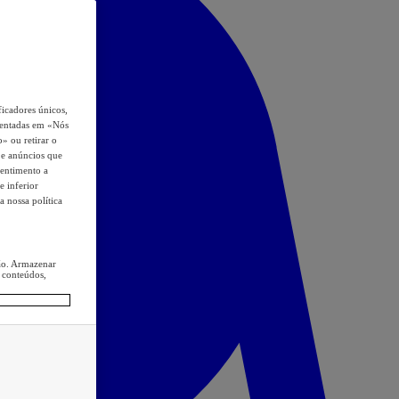
icadores únicos,
esentadas em «Nós
o» ou retirar o
s e anúncios que
sentimento a
e inferior
a nossa política
ção. Armazenar
 conteúdos,