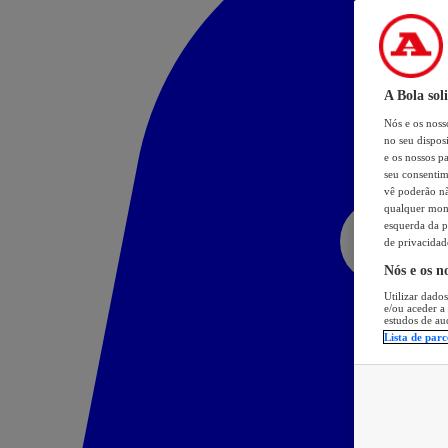
A Bola sol
Nós e os nos
no seu dispos
e os nossos pa
seu consentim
vê poderão não
qualquer mome
esquerda da p
de privacidad
Nós e os n
Utilizar dados
e/ou aceder a
estudos de au
Lista de parc