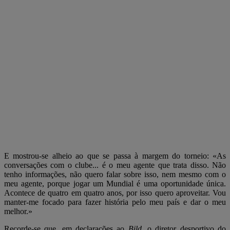
E mostrou-se alheio ao que se passa à margem do torneio: «As
conversações com o clube... é o meu agente que trata disso. Não
tenho informações, não quero falar sobre isso, nem mesmo com o
meu agente, porque jogar um Mundial é uma oportunidade única.
Acontece de quatro em quatro anos, por isso quero aproveitar. Vou
manter-me focado para fazer história pelo meu país e dar o meu
melhor.»
Recorde-se que, em declarações ao
Bild
, o diretor desportivo do