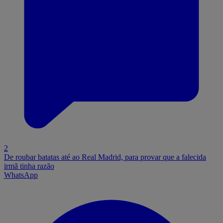
2
De roubar batatas até ao Real Madrid, para provar que a falecida
irmã tinha razão
WhatsApp