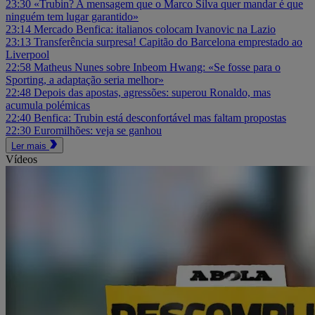
23:30
«Trubin? A mensagem que o Marco Silva quer mandar é que
ninguém tem lugar garantido»
23:14
Mercado Benfica: italianos colocam Ivanovic na Lazio
23:13
Transferência surpresa! Capitão do Barcelona emprestado ao
Liverpool
22:58
Matheus Nunes sobre Inbeom Hwang: «Se fosse para o
Sporting, a adaptação seria melhor»
22:48
Depois das apostas, agressões: superou Ronaldo, mas
acumula polémicas
22:40
Benfica: Trubin está desconfortável mas faltam propostas
22:30
Euromilhões: veja se ganhou
Ler mais
Vídeos