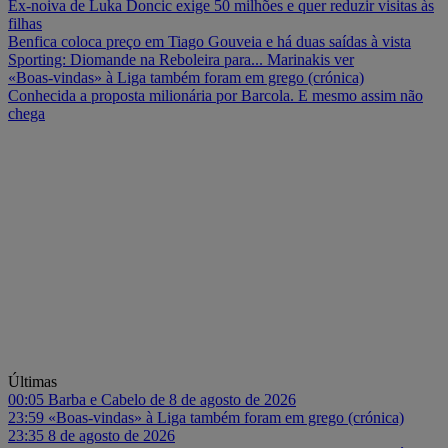
Ex-noiva de Luka Doncic exige 50 milhões e quer reduzir visitas às
filhas
Benfica coloca preço em Tiago Gouveia e há duas saídas à vista
Sporting: Diomande na Reboleira para... Marinakis ver
«Boas-vindas» à Liga também foram em grego (crónica)
Conhecida a proposta milionária por Barcola. E mesmo assim não
chega
Últimas
00:05
Barba e Cabelo de 8 de agosto de 2026
23:59
«Boas-vindas» à Liga também foram em grego (crónica)
23:35
8 de agosto de 2026