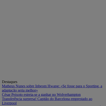
Destaques
Matheus Nunes sobre Inbeom Hwang: «Se fosse para o Sporting, a
adaptação seria melhor»
César Peixoto estreia-se a ganhar no Wolverhampton
Transferência surpresa! Capitão do Barcelona emprestado ao
Liverpool