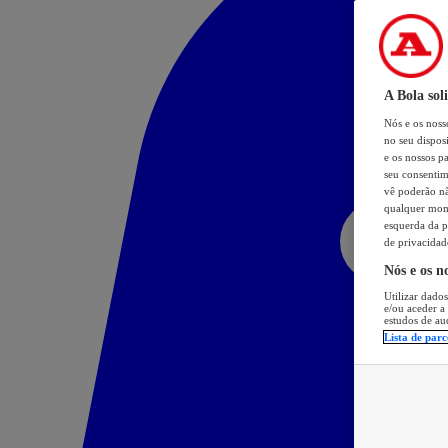
A Bola sol
Nós e os nos
no seu dispos
e os nossos pa
seu consentim
vê poderão não
qualquer mome
esquerda da p
de privacidad
Nós e os n
Utilizar dados
e/ou aceder a
estudos de au
Lista de parc