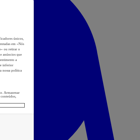
icadores únicos,
esentadas em «Nós
o» ou retirar o
s e anúncios que
sentimento a
e inferior
a nossa política
ção. Armazenar
 conteúdos,