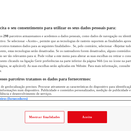
icita o seu consentimento para utilizar os seus dados pessoais para:
sos
298
parceiros armazenamos e acedemos a dados pessoais, como dados de navegação ou identif
itivo. Se selecionar «Aceito», permite que as tecnologias de rastreio suportem as finalidades apr
rceiros tratamos dados para as seguintes finalidades». Se, pelo contrário, selecionar «Rejeitar tud
ento, estas tecnologias serão desativadas. Se os rastreadores forem desativados, alguns conteúdo
 ser tão relevantes para si. Pode voltar a este menu para alterar as suas escolhas ou retirar o con
nto clicando na ligação Gerir preferências na parte inferior da página Web (ou no ícone na part
ágina, se aplicável). As suas escolhas serão aplicadas em Website. Para mais informação, consulte 
e.
ossos parceiros tratamos os dados para fornecermos:
 de geolocalização precisos. Procurar ativamente as características do dispositivo para identifica
 informações num dispositivo. Publicidade e conteúdos personalizados, medição de publicidade e
diência e desenvolvimento de serviços.
eiros (fornecedores)
Mostrar finalidades
Aceito