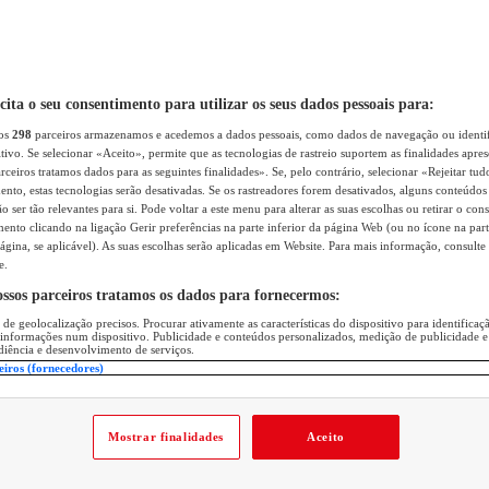
icita o seu consentimento para utilizar os seus dados pessoais para:
sos
298
parceiros armazenamos e acedemos a dados pessoais, como dados de navegação ou identif
itivo. Se selecionar «Aceito», permite que as tecnologias de rastreio suportem as finalidades apr
rceiros tratamos dados para as seguintes finalidades». Se, pelo contrário, selecionar «Rejeitar tud
ento, estas tecnologias serão desativadas. Se os rastreadores forem desativados, alguns conteúdo
 ser tão relevantes para si. Pode voltar a este menu para alterar as suas escolhas ou retirar o con
nto clicando na ligação Gerir preferências na parte inferior da página Web (ou no ícone na part
ágina, se aplicável). As suas escolhas serão aplicadas em Website. Para mais informação, consulte 
e.
ossos parceiros tratamos os dados para fornecermos:
 de geolocalização precisos. Procurar ativamente as características do dispositivo para identifica
 informações num dispositivo. Publicidade e conteúdos personalizados, medição de publicidade e
diência e desenvolvimento de serviços.
eiros (fornecedores)
Mostrar finalidades
Aceito