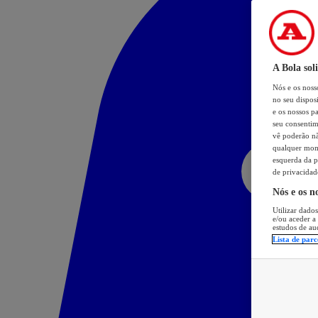
A Bola sol
Nós e os nos
no seu dispos
e os nossos pa
seu consentim
vê poderão não
qualquer mome
esquerda da p
de privacidad
Nós e os n
Utilizar dados
e/ou aceder a
estudos de au
Lista de parc