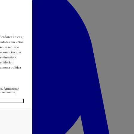
icadores únicos,
esentadas em «Nós
o» ou retirar o
s e anúncios que
sentimento a
e inferior
a nossa política
ção. Armazenar
 conteúdos,