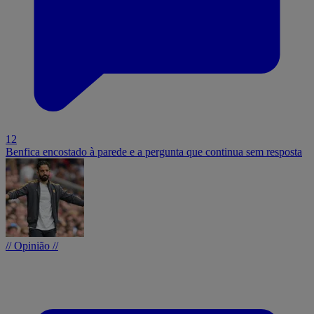
12
Benfica encostado à parede e a pergunta que continua sem resposta
// Opinião //