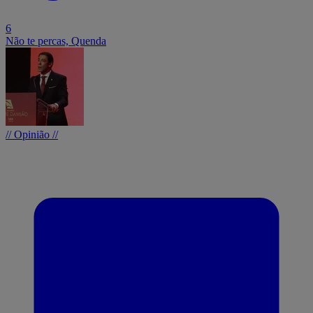
6
Não te percas, Quenda
// Opinião //