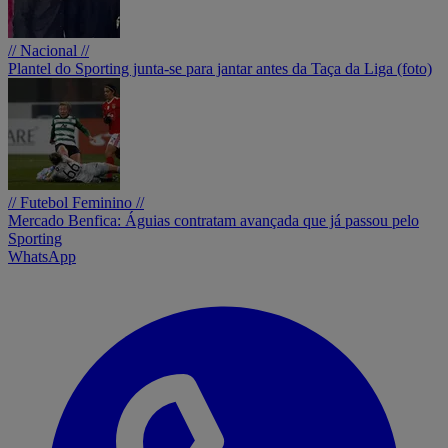
// Nacional //
Plantel do Sporting junta-se para jantar antes da Taça da Liga (foto)
// Futebol Feminino //
Mercado Benfica: Águias contratam avançada que já passou pelo
Sporting
WhatsApp