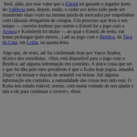
Será, aliás, por esse valor que o
Estoril
irá garantir o jogador junto
do
Valência
para, depois, então, o ceder aos leões (não pode ser
transferido duas vezes na mesma janela de mercado) por empréstimo
com cláusula obrigatória de compra. Um processo que leva o seu
tempo — convém lembrar que ontem o Estoril foi a jogo com o
Arouca
e Koindredi foi titular — ao qual o Estoril, de resto, vai
tentar prolongar (pelo menos...) até ao jogo com o
Benfica
, da
Taça
da Liga
, em
Leiria
, na quarta-feira.
Algo que, de resto, até foi confirmado hoje por Vasco Seabra,
técnico dos estorilistas. «Sim, está disponível para o jogo com o
Benfica, até alguma informação em contrário. A única coisa que sei
e que foi dita pelo meu presidente é que o Koba hoje jogou, amanhã
[hoje]
vai treinar e depois de amanhã vai treinar. Até alguma
informação em contrário, a naturalidade das coisas tem sido esta. O
Koba tem estado estável, sereno, com muita vontade de nos ajudar e
nós a ele para continuar a crescer», disse.