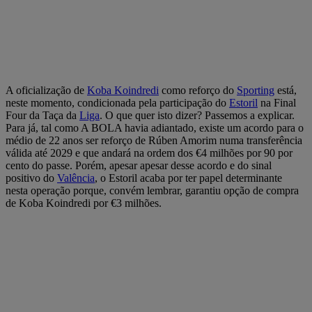
A oficialização de
Koba Koindredi
como reforço do
Sporting
está,
neste momento, condicionada pela participação do
Estoril
na Final
Four da Taça da
Liga
. O que quer isto dizer? Passemos a explicar.
Para já, tal como A BOLA havia adiantado, existe um acordo para o
médio de 22 anos ser reforço de Rúben Amorim numa transferência
válida até 2029 e que andará na ordem dos €4 milhões por 90 por
cento do passe. Porém, apesar apesar desse acordo e do sinal
positivo do
Valência
, o Estoril acaba por ter papel determinante
nesta operação porque, convém lembrar, garantiu opção de compra
de Koba Koindredi por €3 milhões.