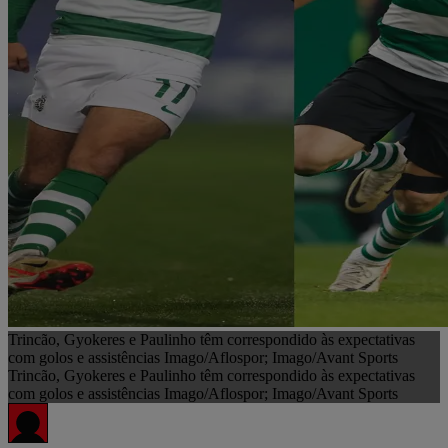
Trincão, Gyokeres e Paulinho têm correspondido às expectativas
com golos e assistências Imago/Aflospor; Imago/Avant Sports
Trincão, Gyokeres e Paulinho têm correspondido às expectativas
com golos e assistências Imago/Aflospor; Imago/Avant Sports