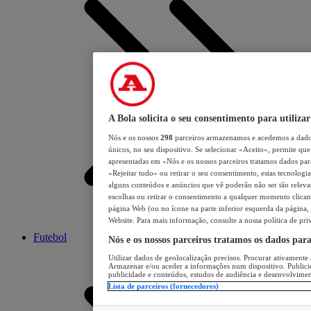
A Bola solicita o seu consentimento para utilizar
Nós e os nossos
298
parceiros armazenamos e acedemos a dados
únicos, no seu dispositivo. Se selecionar «Aceito», permite que 
apresentadas em «Nós e os nossos parceiros tratamos dados para 
«Rejeitar tudo» ou retirar o seu consentimento, estas tecnologia
alguns conteúdos e anúncios que vê poderão não ser tão relevant
escolhas ou retirar o consentimento a qualquer momento clicand
página Web (ou no ícone na parte inferior esquerda da página, s
Website. Para mais informação, consulte a nossa política de pri
Futebol
Nós e os nossos parceiros tratamos os dados par
Utilizar dados de geolocalização precisos. Procurar ativamente a
Armazenar e/ou aceder a informações num dispositivo. Publici
publicidade e conteúdos, estudos de audiência e desenvolvimen
Lista de parceiros (fornecedores)