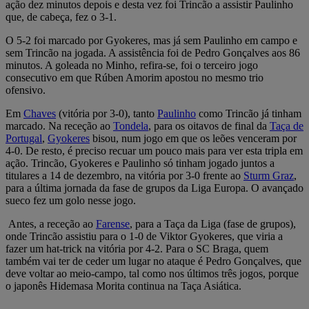
ação dez minutos depois e desta vez foi Trincão a assistir Paulinho
que, de cabeça, fez o 3-1.
O 5-2 foi marcado por Gyokeres, mas já sem Paulinho em campo e
sem Trincão na jogada. A assistência foi de Pedro Gonçalves aos 86
minutos. A goleada no Minho, refira-se, foi o terceiro jogo
consecutivo em que Rúben Amorim apostou no mesmo trio
ofensivo.
Em
Chaves
(vitória por 3-0), tanto
Paulinho
como Trincão já tinham
marcado. Na receção ao
Tondela
, para os oitavos de final da
Taça de
Portugal
,
Gyokeres
bisou, num jogo em que os leões venceram por
4-0. De resto, é preciso recuar um pouco mais para ver esta tripla em
ação. Trincão, Gyokeres e Paulinho só tinham jogado juntos a
titulares a 14 de dezembro, na vitória por 3-0 frente ao
Sturm Graz
,
para a última jornada da fase de grupos da Liga Europa. O avançado
sueco fez um golo nesse jogo.
Antes, a receção ao
Farense
, para a Taça da Liga (fase de grupos),
onde Trincão assistiu para o 1-0 de Viktor Gyokeres, que viria a
fazer um hat-trick na vitória por 4-2. Para o SC Braga, quem
também vai ter de ceder um lugar no ataque é Pedro Gonçalves, que
deve voltar ao meio-campo, tal como nos últimos três jogos, porque
o japonês Hidemasa Morita continua na Taça Asiática.