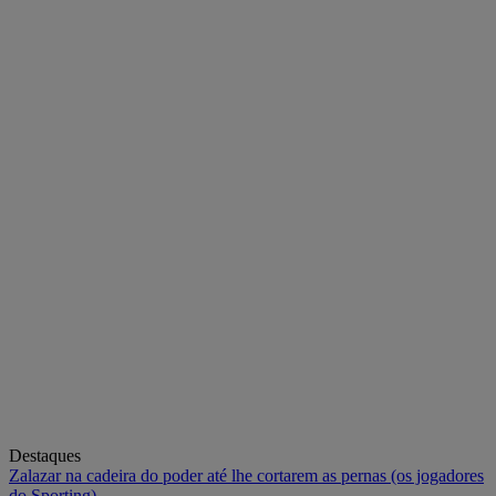
Destaques
Zalazar na cadeira do poder até lhe cortarem as pernas (os jogadores
do Sporting)