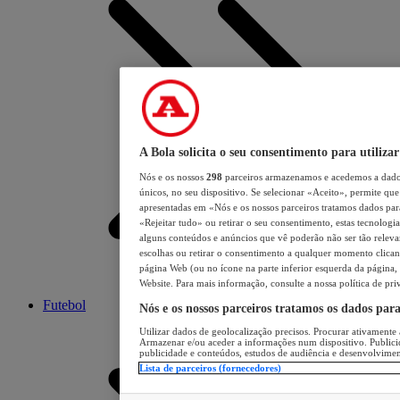
A Bola solicita o seu consentimento para utilizar
Nós e os nossos
298
parceiros armazenamos e acedemos a dados
únicos, no seu dispositivo. Se selecionar «Aceito», permite que 
apresentadas em «Nós e os nossos parceiros tratamos dados para 
«Rejeitar tudo» ou retirar o seu consentimento, estas tecnologia
alguns conteúdos e anúncios que vê poderão não ser tão relevant
escolhas ou retirar o consentimento a qualquer momento clicand
página Web (ou no ícone na parte inferior esquerda da página, s
Website. Para mais informação, consulte a nossa política de pri
Futebol
Nós e os nossos parceiros tratamos os dados par
Utilizar dados de geolocalização precisos. Procurar ativamente a
Armazenar e/ou aceder a informações num dispositivo. Publici
publicidade e conteúdos, estudos de audiência e desenvolvimen
Lista de parceiros (fornecedores)