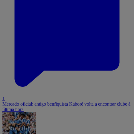
1
Mercado oficial: antigo benfiquista Kaboré volta a encontrar clube à
última hora