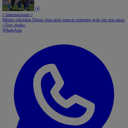
// Internacional //
Milner relembra Diogo Jota após marcar primeiro golo em seis anos:
«Tive ajuda»
WhatsApp