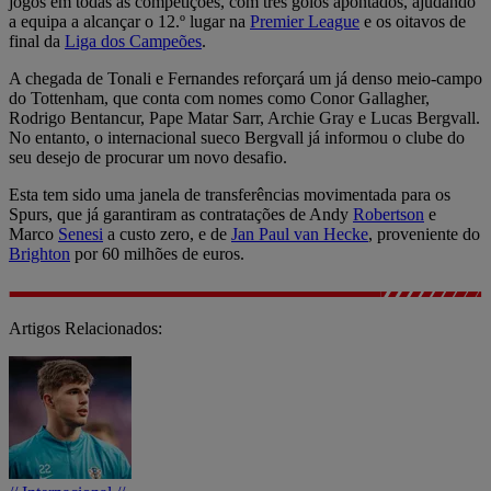
jogos em todas as competições, com três golos apontados, ajudando
a equipa a alcançar o 12.º lugar na
Premier League
e os oitavos de
final da
Liga dos Campeões
.
A chegada de Tonali e Fernandes reforçará um já denso meio-campo
do Tottenham, que conta com nomes como Conor Gallagher,
Rodrigo Bentancur, Pape Matar Sarr, Archie Gray e Lucas Bergvall.
No entanto, o internacional sueco Bergvall já informou o clube do
seu desejo de procurar um novo desafio.
Esta tem sido uma janela de transferências movimentada para os
Spurs, que já garantiram as contratações de Andy
Robertson
e
Marco
Senesi
a custo zero, e de
Jan Paul van Hecke
, proveniente do
Brighton
por 60 milhões de euros.
Artigos Relacionados: