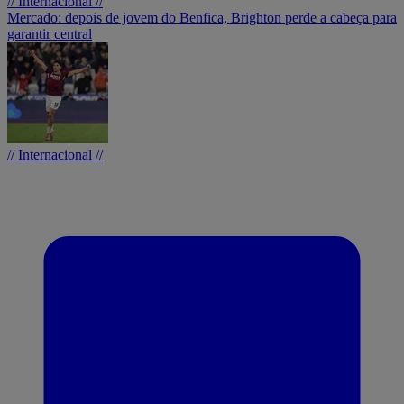
// Internacional //
Mercado: depois de jovem do Benfica, Brighton perde a cabeça para
garantir central
// Internacional //