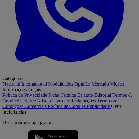
Categorias
Nacional
Internacional
Modalidades
Opinião
Mercado
Vídeos
Informações Legais
Política de Privacidade
Ficha Técnica
Estatuto Editorial
Termos &
Condições
Sobre A Bola
Livro de Reclamações
Termos &
Condições Comerciais
Política de Cookies
Publicidade
Gerir
preferências
Descarregue a
app gratuita