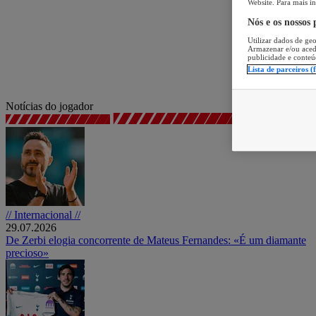
Website. Para mais in
Nós e os nossos
Utilizar dados de geo
Armazenar e/ou aced
publicidade e conteú
Lista de parceiros (
Notícias do jogador
// Internacional //
29.07.2026
De Zerbi elogia concorrente de Mateus Fernandes: «É um diamante
precioso»