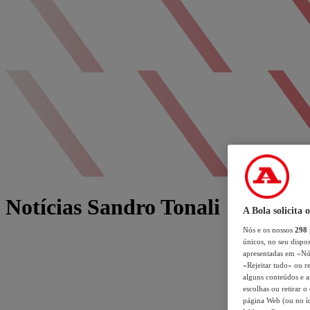
Notícias Sandro Tonali
A Bola solicita 
Nós e os nossos
298
únicos, no seu dispos
apresentadas em «Nós 
«Rejeitar tudo» ou re
alguns conteúdos e an
escolhas ou retirar 
página Web (ou no íc