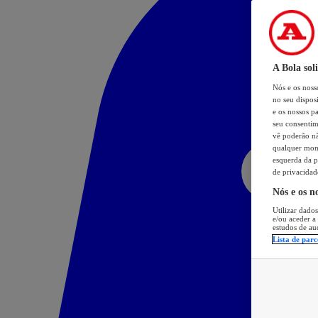
A Bola sol
Nós e os nos
no seu dispos
e os nossos pa
seu consentim
vê poderão não
qualquer mome
esquerda da p
de privacidad
Nós e os n
Utilizar dados
e/ou aceder a
estudos de au
Lista de parc