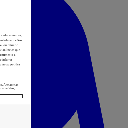
icadores únicos,
esentadas em «Nós
o» ou retirar o
s e anúncios que
sentimento a
e inferior
a nossa política
ção. Armazenar
 conteúdos,