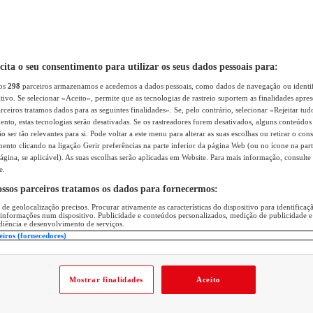
icita o seu consentimento para utilizar os seus dados pessoais para:
sos
298
parceiros armazenamos e acedemos a dados pessoais, como dados de navegação ou identif
itivo. Se selecionar «Aceito», permite que as tecnologias de rastreio suportem as finalidades apr
rceiros tratamos dados para as seguintes finalidades». Se, pelo contrário, selecionar «Rejeitar tud
ento, estas tecnologias serão desativadas. Se os rastreadores forem desativados, alguns conteúdo
 ser tão relevantes para si. Pode voltar a este menu para alterar as suas escolhas ou retirar o con
nto clicando na ligação Gerir preferências na parte inferior da página Web (ou no ícone na part
ágina, se aplicável). As suas escolhas serão aplicadas em Website. Para mais informação, consulte 
e.
ossos parceiros tratamos os dados para fornecermos:
 de geolocalização precisos. Procurar ativamente as características do dispositivo para identifica
 informações num dispositivo. Publicidade e conteúdos personalizados, medição de publicidade e
diência e desenvolvimento de serviços.
eiros (fornecedores)
Mostrar finalidades
Aceito