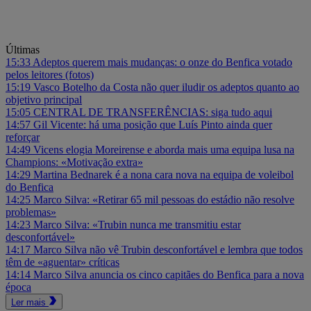
Últimas
15:33
Adeptos querem mais mudanças: o onze do Benfica votado
pelos leitores (fotos)
15:19
Vasco Botelho da Costa não quer iludir os adeptos quanto ao
objetivo principal
15:05
CENTRAL DE TRANSFERÊNCIAS: siga tudo aqui
14:57
Gil Vicente: há uma posição que Luís Pinto ainda quer
reforçar
14:49
Vicens elogia Moreirense e aborda mais uma equipa lusa na
Champions: «Motivação extra»
14:29
Martina Bednarek é a nona cara nova na equipa de voleibol
do Benfica
14:25
Marco Silva: «Retirar 65 mil pessoas do estádio não resolve
problemas»
14:23
Marco Silva: «Trubin nunca me transmitiu estar
desconfortável»
14:17
Marco Silva não vê Trubin desconfortável e lembra que todos
têm de «aguentar» críticas
14:14
Marco Silva anuncia os cinco capitães do Benfica para a nova
época
Ler mais