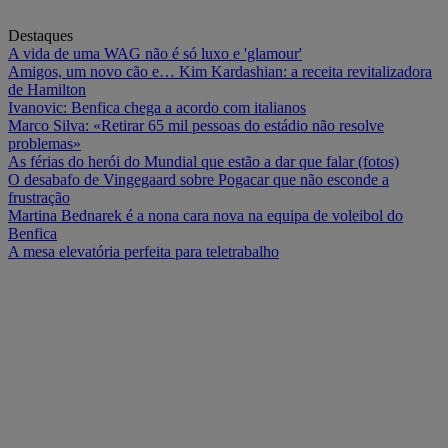
Destaques
A vida de uma WAG não é só luxo e 'glamour'
Amigos, um novo cão e… Kim Kardashian: a receita revitalizadora
de Hamilton
Ivanovic: Benfica chega a acordo com italianos
Marco Silva: «Retirar 65 mil pessoas do estádio não resolve
problemas»
As férias do herói do Mundial que estão a dar que falar (fotos)
O desabafo de Vingegaard sobre Pogacar que não esconde a
frustração
Martina Bednarek é a nona cara nova na equipa de voleibol do
Benfica
A mesa elevatória perfeita para teletrabalho