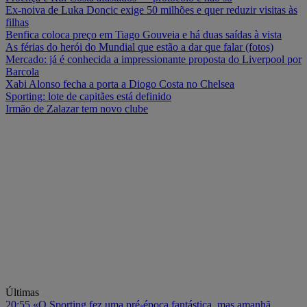
Ex-noiva de Luka Doncic exige 50 milhões e quer reduzir visitas às
filhas
Benfica coloca preço em Tiago Gouveia e há duas saídas à vista
As férias do herói do Mundial que estão a dar que falar (fotos)
Mercado: já é conhecida a impressionante proposta do Liverpool por
Barcola
Xabi Alonso fecha a porta a Diogo Costa no Chelsea
Sporting: lote de capitães está definido
Irmão de Zalazar tem novo clube
Últimas
20:55
«O Sporting fez uma pré-época fantástica, mas amanhã