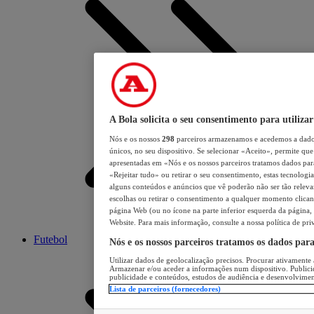
A Bola solicita o seu consentimento para utilizar
Nós e os nossos
298
parceiros armazenamos e acedemos a dados
únicos, no seu dispositivo. Se selecionar «Aceito», permite que 
apresentadas em «Nós e os nossos parceiros tratamos dados para 
«Rejeitar tudo» ou retirar o seu consentimento, estas tecnologia
alguns conteúdos e anúncios que vê poderão não ser tão relevant
escolhas ou retirar o consentimento a qualquer momento clicand
página Web (ou no ícone na parte inferior esquerda da página, s
Website. Para mais informação, consulte a nossa política de pri
Futebol
Nós e os nossos parceiros tratamos os dados par
Utilizar dados de geolocalização precisos. Procurar ativamente a
Armazenar e/ou aceder a informações num dispositivo. Publici
publicidade e conteúdos, estudos de audiência e desenvolvimen
Lista de parceiros (fornecedores)