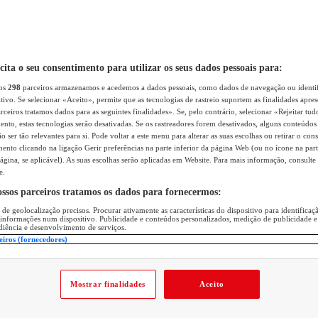
icita o seu consentimento para utilizar os seus dados pessoais para:
sos
298
parceiros armazenamos e acedemos a dados pessoais, como dados de navegação ou identif
itivo. Se selecionar «Aceito», permite que as tecnologias de rastreio suportem as finalidades apr
rceiros tratamos dados para as seguintes finalidades». Se, pelo contrário, selecionar «Rejeitar tud
ento, estas tecnologias serão desativadas. Se os rastreadores forem desativados, alguns conteúdo
 ser tão relevantes para si. Pode voltar a este menu para alterar as suas escolhas ou retirar o con
nto clicando na ligação Gerir preferências na parte inferior da página Web (ou no ícone na part
ágina, se aplicável). As suas escolhas serão aplicadas em Website. Para mais informação, consulte 
e.
ossos parceiros tratamos os dados para fornecermos:
 de geolocalização precisos. Procurar ativamente as características do dispositivo para identifica
 informações num dispositivo. Publicidade e conteúdos personalizados, medição de publicidade e
diência e desenvolvimento de serviços.
eiros (fornecedores)
Mostrar finalidades
Aceito