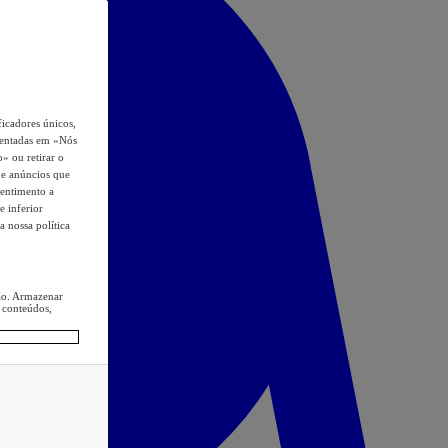
icadores únicos,
esentadas em «Nós
o» ou retirar o
s e anúncios que
sentimento a
e inferior
a nossa política
ção. Armazenar
 conteúdos,