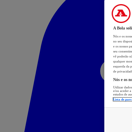
A Bola sol
Nós e os nos
no seu dispos
e os nossos pa
seu consentim
vê poderão não
qualquer mome
esquerda da p
de privacidad
Nós e os n
Utilizar dados
e/ou aceder a
estudos de au
Lista de parc