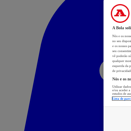
A Bola sol
Nós e os nos
no seu dispos
e os nossos pa
seu consentim
vê poderão não
qualquer mome
esquerda da p
de privacidad
Nós e os n
Utilizar dados
e/ou aceder a
estudos de au
Lista de parc