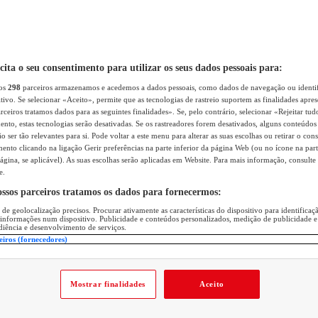
icita o seu consentimento para utilizar os seus dados pessoais para:
sos
298
parceiros armazenamos e acedemos a dados pessoais, como dados de navegação ou identif
itivo. Se selecionar «Aceito», permite que as tecnologias de rastreio suportem as finalidades apr
rceiros tratamos dados para as seguintes finalidades». Se, pelo contrário, selecionar «Rejeitar tud
ento, estas tecnologias serão desativadas. Se os rastreadores forem desativados, alguns conteúdo
 ser tão relevantes para si. Pode voltar a este menu para alterar as suas escolhas ou retirar o con
nto clicando na ligação Gerir preferências na parte inferior da página Web (ou no ícone na part
ágina, se aplicável). As suas escolhas serão aplicadas em Website. Para mais informação, consulte 
e.
ossos parceiros tratamos os dados para fornecermos:
 de geolocalização precisos. Procurar ativamente as características do dispositivo para identifica
 informações num dispositivo. Publicidade e conteúdos personalizados, medição de publicidade e
diência e desenvolvimento de serviços.
eiros (fornecedores)
Mostrar finalidades
Aceito