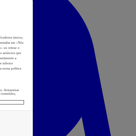
icadores únicos,
esentadas em «Nós
o» ou retirar o
s e anúncios que
sentimento a
e inferior
a nossa política
ção. Armazenar
 conteúdos,