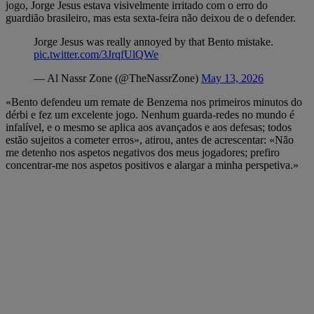
jogo, Jorge Jesus estava visivelmente irritado com o erro do
guardião brasileiro, mas esta sexta-feira não deixou de o defender.
Jorge Jesus was really annoyed by that Bento mistake.
pic.twitter.com/3JrqfUlQWe
— Al Nassr Zone (@TheNassrZone)
May 13, 2026
«Bento defendeu um remate de Benzema nos primeiros minutos do
dérbi e fez um excelente jogo. Nenhum guarda-redes no mundo é
infalível, e o mesmo se aplica aos avançados e aos defesas; todos
estão sujeitos a cometer erros», atirou, antes de acrescentar: «Não
me detenho nos aspetos negativos dos meus jogadores; prefiro
concentrar-me nos aspetos positivos e alargar a minha perspetiva.»