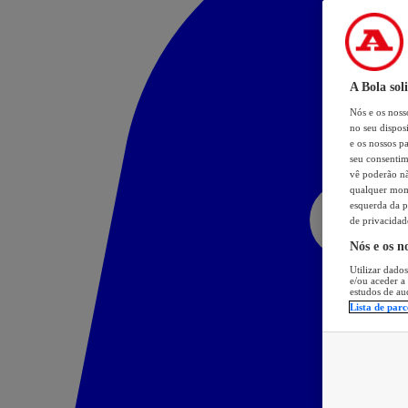
A Bola sol
Nós e os nos
no seu dispos
e os nossos pa
seu consentim
vê poderão não
qualquer mome
esquerda da p
de privacidad
Nós e os n
Utilizar dados
e/ou aceder a
estudos de au
Lista de parc