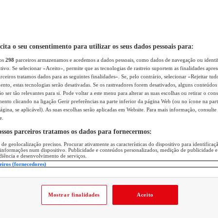
icita o seu consentimento para utilizar os seus dados pessoais para:
sos
298
parceiros armazenamos e acedemos a dados pessoais, como dados de navegação ou identif
itivo. Se selecionar «Aceito», permite que as tecnologias de rastreio suportem as finalidades apr
rceiros tratamos dados para as seguintes finalidades». Se, pelo contrário, selecionar «Rejeitar tud
ento, estas tecnologias serão desativadas. Se os rastreadores forem desativados, alguns conteúdo
 ser tão relevantes para si. Pode voltar a este menu para alterar as suas escolhas ou retirar o con
nto clicando na ligação Gerir preferências na parte inferior da página Web (ou no ícone na part
ágina, se aplicável). As suas escolhas serão aplicadas em Website. Para mais informação, consulte 
e.
ossos parceiros tratamos os dados para fornecermos:
 de geolocalização precisos. Procurar ativamente as características do dispositivo para identifica
 informações num dispositivo. Publicidade e conteúdos personalizados, medição de publicidade e
diência e desenvolvimento de serviços.
eiros (fornecedores)
Mostrar finalidades
Aceito