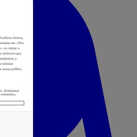
icadores únicos,
esentadas em «Nós
o» ou retirar o
s e anúncios que
sentimento a
e inferior
a nossa política
ção. Armazenar
 conteúdos,