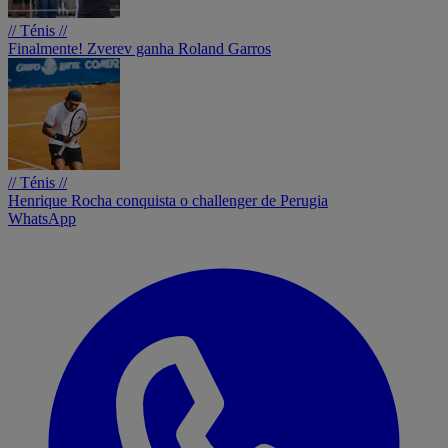
// Ténis //
Finalmente! Zverev ganha Roland Garros
// Ténis //
Henrique Rocha conquista o challenger de Perugia
WhatsApp