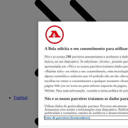
A Bola solicita o seu consentimento para utilizar
Nós e os nossos
298
parceiros armazenamos e acedemos a dados
únicos, no seu dispositivo. Se selecionar «Aceito», permite que 
apresentadas em «Nós e os nossos parceiros tratamos dados para 
«Rejeitar tudo» ou retirar o seu consentimento, estas tecnologia
alguns conteúdos e anúncios que vê poderão não ser tão relevant
escolhas ou retirar o consentimento a qualquer momento clicand
página Web (ou no ícone na parte inferior esquerda da página, s
Website. Para mais informação, consulte a nossa política de pri
Futebol
Nós e os nossos parceiros tratamos os dados par
Utilizar dados de geolocalização precisos. Procurar ativamente a
Armazenar e/ou aceder a informações num dispositivo. Publici
publicidade e conteúdos, estudos de audiência e desenvolvimen
Lista de parceiros (fornecedores)