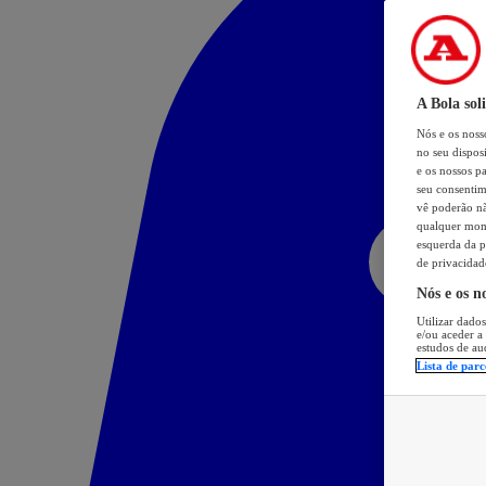
A Bola sol
Nós e os nos
no seu dispos
e os nossos pa
seu consentim
vê poderão não
qualquer mome
esquerda da p
de privacidad
Nós e os n
Utilizar dados
e/ou aceder a
estudos de au
Lista de parc