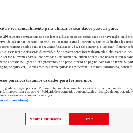
icita o seu consentimento para utilizar os seus dados pessoais para:
sos
298
parceiros armazenamos e acedemos a dados pessoais, como dados de navegação ou identif
itivo. Se selecionar «Aceito», permite que as tecnologias de rastreio suportem as finalidades apr
rceiros tratamos dados para as seguintes finalidades». Se, pelo contrário, selecionar «Rejeitar tud
ento, estas tecnologias serão desativadas. Se os rastreadores forem desativados, alguns conteúdo
 ser tão relevantes para si. Pode voltar a este menu para alterar as suas escolhas ou retirar o con
nto clicando na ligação Gerir preferências na parte inferior da página Web (ou no ícone na part
ágina, se aplicável). As suas escolhas serão aplicadas em Website. Para mais informação, consulte 
e.
ossos parceiros tratamos os dados para fornecermos:
 de geolocalização precisos. Procurar ativamente as características do dispositivo para identifica
 informações num dispositivo. Publicidade e conteúdos personalizados, medição de publicidade e
diência e desenvolvimento de serviços.
eiros (fornecedores)
Mostrar finalidades
Aceito