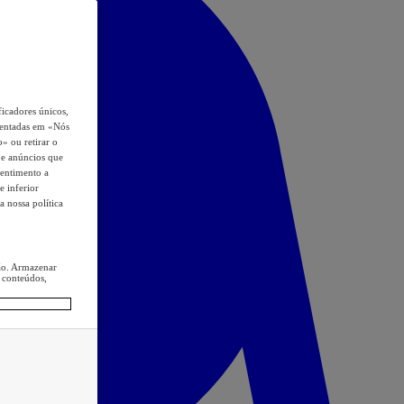
icadores únicos,
esentadas em «Nós
o» ou retirar o
s e anúncios que
sentimento a
e inferior
a nossa política
ção. Armazenar
 conteúdos,