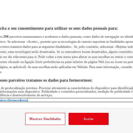
icita o seu consentimento para utilizar os seus dados pessoais para:
sos
298
parceiros armazenamos e acedemos a dados pessoais, como dados de navegação ou identif
itivo. Se selecionar «Aceito», permite que as tecnologias de rastreio suportem as finalidades apr
rceiros tratamos dados para as seguintes finalidades». Se, pelo contrário, selecionar «Rejeitar tud
ento, estas tecnologias serão desativadas. Se os rastreadores forem desativados, alguns conteúdo
 ser tão relevantes para si. Pode voltar a este menu para alterar as suas escolhas ou retirar o con
nto clicando na ligação Gerir preferências na parte inferior da página Web (ou no ícone na part
ágina, se aplicável). As suas escolhas serão aplicadas em Website. Para mais informação, consulte 
e.
ossos parceiros tratamos os dados para fornecermos:
 de geolocalização precisos. Procurar ativamente as características do dispositivo para identifica
 informações num dispositivo. Publicidade e conteúdos personalizados, medição de publicidade e
diência e desenvolvimento de serviços.
eiros (fornecedores)
Mostrar finalidades
Aceito