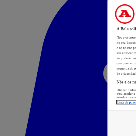
A Bola sol
Nós e os nos
no seu dispos
e os nossos pa
seu consentim
vê poderão não
qualquer mome
esquerda da p
de privacidad
Nós e os n
Utilizar dados
e/ou aceder a
estudos de au
Lista de parc