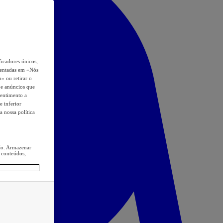
icadores únicos,
esentadas em «Nós
o» ou retirar o
s e anúncios que
sentimento a
e inferior
a nossa política
ção. Armazenar
 conteúdos,