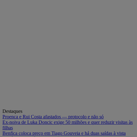
Destaques
Proença e Rui Costa afastados — protocolo e não só
Ex-noiva de Luka Doncic exige 50 milhões e quer reduzir visitas às
filhas
Benfica coloca preço em Tiago Gouveia e há duas saídas à vista