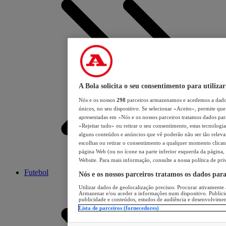
A Bola solicita o seu consentimento para utilizar
Nós e os nossos
298
parceiros armazenamos e acedemos a dados
únicos, no seu dispositivo. Se selecionar «Aceito», permite que 
apresentadas em «Nós e os nossos parceiros tratamos dados para 
«Rejeitar tudo» ou retirar o seu consentimento, estas tecnologia
alguns conteúdos e anúncios que vê poderão não ser tão relevant
escolhas ou retirar o consentimento a qualquer momento clicand
página Web (ou no ícone na parte inferior esquerda da página, s
Website. Para mais informação, consulte a nossa política de pri
Futebol
Nós e os nossos parceiros tratamos os dados par
Utilizar dados de geolocalização precisos. Procurar ativamente a
Armazenar e/ou aceder a informações num dispositivo. Publici
publicidade e conteúdos, estudos de audiência e desenvolvimen
Lista de parceiros (fornecedores)