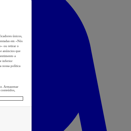
icadores únicos,
esentadas em «Nós
o» ou retirar o
s e anúncios que
sentimento a
e inferior
a nossa política
ção. Armazenar
 conteúdos,