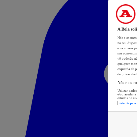
A Bola sol
Nós e os nos
no seu dispos
e os nossos pa
seu consentim
vê poderão não
qualquer mome
esquerda da p
de privacidad
Nós e os n
Utilizar dados
e/ou aceder a
estudos de au
Lista de parc