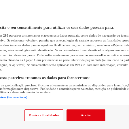
icita o seu consentimento para utilizar os seus dados pessoais para:
sos
298
parceiros armazenamos e acedemos a dados pessoais, como dados de navegação ou identif
itivo. Se selecionar «Aceito», permite que as tecnologias de rastreio suportem as finalidades apr
rceiros tratamos dados para as seguintes finalidades». Se, pelo contrário, selecionar «Rejeitar tud
ento, estas tecnologias serão desativadas. Se os rastreadores forem desativados, alguns conteúdo
 ser tão relevantes para si. Pode voltar a este menu para alterar as suas escolhas ou retirar o con
nto clicando na ligação Gerir preferências na parte inferior da página Web (ou no ícone na part
ágina, se aplicável). As suas escolhas serão aplicadas em Website. Para mais informação, consulte 
e.
ossos parceiros tratamos os dados para fornecermos:
 de geolocalização precisos. Procurar ativamente as características do dispositivo para identifica
 informações num dispositivo. Publicidade e conteúdos personalizados, medição de publicidade e
diência e desenvolvimento de serviços.
eiros (fornecedores)
Mostrar finalidades
Aceito