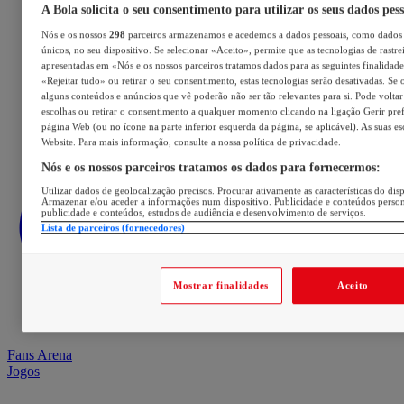
A Bola solicita o seu consentimento para utilizar os seus dados pes
Nós e os nossos
298
parceiros armazenamos e acedemos a dados pessoais, como dados 
únicos, no seu dispositivo. Se selecionar «Aceito», permite que as tecnologias de rastre
apresentadas em «Nós e os nossos parceiros tratamos dados para as seguintes finalidades
«Rejeitar tudo» ou retirar o seu consentimento, estas tecnologias serão desativadas. Se 
alguns conteúdos e anúncios que vê poderão não ser tão relevantes para si. Pode voltar 
escolhas ou retirar o consentimento a qualquer momento clicando na ligação Gerir prefe
página Web (ou no ícone na parte inferior esquerda da página, se aplicável). As suas e
Website. Para mais informação, consulte a nossa política de privacidade.
Nós e os nossos parceiros tratamos os dados para fornecermos:
Utilizar dados de geolocalização precisos. Procurar ativamente as características do disp
Armazenar e/ou aceder a informações num dispositivo. Publicidade e conteúdos perso
publicidade e conteúdos, estudos de audiência e desenvolvimento de serviços.
Lista de parceiros (fornecedores)
Mostrar finalidades
Aceito
Fans Arena
Jogos