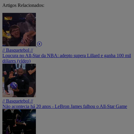
Artigos Relacionados:
// Basquetebol //
Loucura no All-Star da NBA: adepto supera Lillard e ganha 100 mil
dólares (vídeo)
// Basquetebol //
Não acontecia há 20 anos - LeBron James falhou o All-Star Game