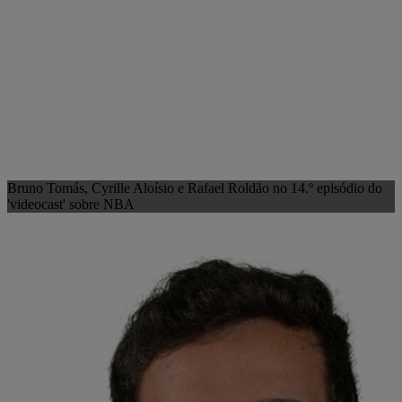
Bruno Tomás, Cyrille Aloísio e Rafael Roldão no 14.º episódio do
'videocast' sobre NBA