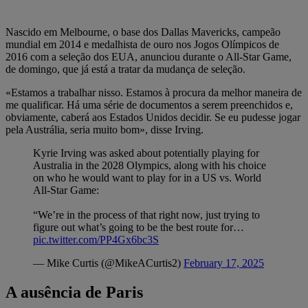
Nascido em Melbourne, o base dos Dallas Mavericks, campeão
mundial em 2014 e medalhista de ouro nos Jogos Olímpicos de
2016 com a seleção dos EUA, anunciou durante o All-Star Game,
de domingo, que já está a tratar da mudança de seleção.
«Estamos a trabalhar nisso. Estamos à procura da melhor maneira de
me qualificar. Há uma série de documentos a serem preenchidos e,
obviamente, caberá aos Estados Unidos decidir. Se eu pudesse jogar
pela Austrália, seria muito bom», disse Irving.
Kyrie Irving was asked about potentially playing for
Australia in the 2028 Olympics, along with his choice
on who he would want to play for in a US vs. World
All-Star Game:
“We’re in the process of that right now, just trying to
figure out what’s going to be the best route for…
pic.twitter.com/PP4Gx6bc3S
— Mike Curtis (@MikeACurtis2)
February 17, 2025
A ausência de Paris