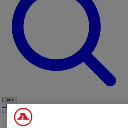
Entrar
Últimas
Mercado
Opinião
iGaming Hub
A BOLA SUGERE
Barba
e Cabelo