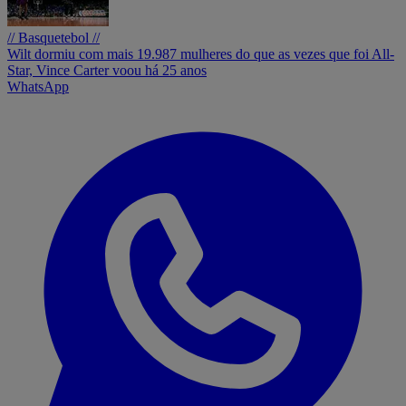
// Basquetebol //
Wilt dormiu com mais 19.987 mulheres do que as vezes que foi All-
Star, Vince Carter voou há 25 anos
WhatsApp