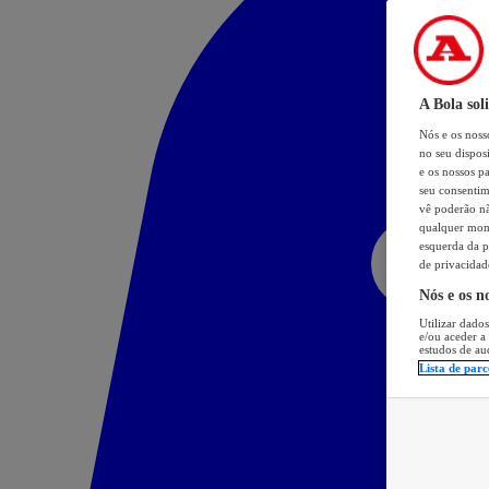
A Bola sol
Nós e os nos
no seu dispos
e os nossos pa
seu consentim
vê poderão não
qualquer mome
esquerda da p
de privacidad
Nós e os n
Utilizar dados
e/ou aceder a
estudos de au
Lista de parc