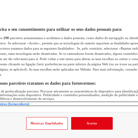
icita o seu consentimento para utilizar os seus dados pessoais para:
sos
298
parceiros armazenamos e acedemos a dados pessoais, como dados de navegação ou identif
itivo. Se selecionar «Aceito», permite que as tecnologias de rastreio suportem as finalidades apr
rceiros tratamos dados para as seguintes finalidades». Se, pelo contrário, selecionar «Rejeitar tud
ento, estas tecnologias serão desativadas. Se os rastreadores forem desativados, alguns conteúdo
 ser tão relevantes para si. Pode voltar a este menu para alterar as suas escolhas ou retirar o con
nto clicando na ligação Gerir preferências na parte inferior da página Web (ou no ícone na part
ágina, se aplicável). As suas escolhas serão aplicadas em Website. Para mais informação, consulte 
e.
ossos parceiros tratamos os dados para fornecermos:
 de geolocalização precisos. Procurar ativamente as características do dispositivo para identifica
 informações num dispositivo. Publicidade e conteúdos personalizados, medição de publicidade e
diência e desenvolvimento de serviços.
eiros (fornecedores)
Mostrar finalidades
Aceito