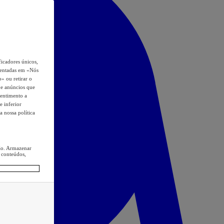
icadores únicos,
esentadas em «Nós
o» ou retirar o
s e anúncios que
sentimento a
e inferior
a nossa política
ção. Armazenar
 conteúdos,