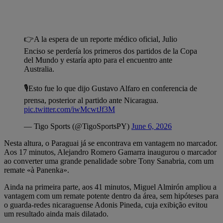
👉A la espera de un reporte médico oficial, Julio
Enciso se perdería los primeros dos partidos de la Copa
del Mundo y estaría apto para el encuentro ante
Australia.
🎙️Esto fue lo que dijo Gustavo Alfaro en conferencia de
prensa, posterior al partido ante Nicaragua.
pic.twitter.com/iwMcwtJf3M
— Tigo Sports (@TigoSportsPY)
June 6, 2026
Nesta altura, o Paraguai já se encontrava em vantagem no marcador.
Aos 17 minutos, Alejandro Romero Gamarra inaugurou o marcador
ao converter uma grande penalidade sobre Tony Sanabria, com um
remate «à Panenka».
Ainda na primeira parte, aos 41 minutos, Miguel Almirón ampliou a
vantagem com um remate potente dentro da área, sem hipóteses para
o guarda-redes nicaraguense Adonis Pineda, cuja exibição evitou
um resultado ainda mais dilatado.