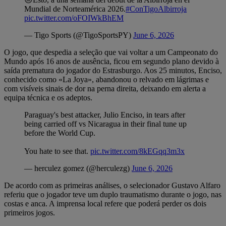
Mundial de Norteamérica 2026.
#ConTigoAlbirroja
pic.twitter.com/oFOIWkBhEM
— Tigo Sports (@TigoSportsPY)
June 6, 2026
O jogo, que despedia a seleção que vai voltar a um Campeonato do
Mundo após 16 anos de ausência, ficou em segundo plano devido à
saída prematura do jogador do Estrasburgo. Aos 25 minutos, Enciso,
conhecido como «La Joya», abandonou o relvado em lágrimas e
com visíveis sinais de dor na perna direita, deixando em alerta a
equipa técnica e os adeptos.
Paraguay's best attacker, Julio Enciso, in tears after
being carried off vs Nicaragua in their final tune up
before the World Cup.
You hate to see that.
pic.twitter.com/8kEGqq3m3x
— herculez gomez (@herculezg)
June 6, 2026
De acordo com as primeiras análises, o selecionador Gustavo Alfaro
referiu que o jogador teve um duplo traumatismo durante o jogo, nas
costas e anca. A imprensa local refere que poderá perder os dois
primeiros jogos.