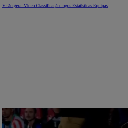
Visão geral
Vídeo
Classificação
Jogos
Estatísticas
Equipas