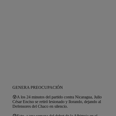
GENERA PREOCUPACIÓN
😰A los 24 minutos del partido contra Nicaragua, Julio
César Enciso se retiró lesionado y llorando, dejando al
Defensores del Chaco en silencio.
😓Esto, a una semana del debut de la Albirroja en el