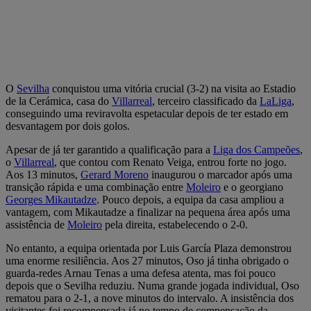
O
Sevilha
conquistou uma vitória crucial (3-2) na visita ao Estadio
de la Cerámica, casa do
Villarreal
, terceiro classificado da
LaLiga
,
conseguindo uma reviravolta espetacular depois de ter estado em
desvantagem por dois golos.
Apesar de já ter garantido a qualificação para a
Liga dos Campeões
,
o
Villarreal
, que contou com Renato Veiga, entrou forte no jogo.
Aos 13 minutos,
Gerard Moreno
inaugurou o marcador após uma
transição rápida e uma combinação entre
Moleiro
e o georgiano
Georges Mikautadze
. Pouco depois, a equipa da casa ampliou a
vantagem, com Mikautadze a finalizar na pequena área após uma
assistência de
Moleiro
pela direita, estabelecendo o 2-0.
No entanto, a equipa orientada por Luis García Plaza demonstrou
uma enorme resiliência. Aos 27 minutos, Oso já tinha obrigado o
guarda-redes Arnau Tenas a uma defesa atenta, mas foi pouco
depois que o Sevilha reduziu. Numa grande jogada individual, Oso
rematou para o 2-1, a nove minutos do intervalo. A insistência dos
visitantes foi recompensada já no tempo de compensação da