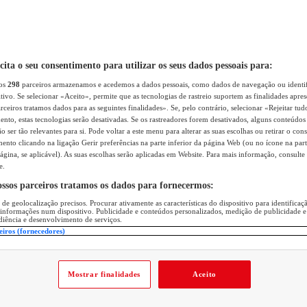
icita o seu consentimento para utilizar os seus dados pessoais para:
sos
298
parceiros armazenamos e acedemos a dados pessoais, como dados de navegação ou identif
itivo. Se selecionar «Aceito», permite que as tecnologias de rastreio suportem as finalidades apr
rceiros tratamos dados para as seguintes finalidades». Se, pelo contrário, selecionar «Rejeitar tud
ento, estas tecnologias serão desativadas. Se os rastreadores forem desativados, alguns conteúdo
 ser tão relevantes para si. Pode voltar a este menu para alterar as suas escolhas ou retirar o con
nto clicando na ligação Gerir preferências na parte inferior da página Web (ou no ícone na part
ágina, se aplicável). As suas escolhas serão aplicadas em Website. Para mais informação, consulte 
e.
ossos parceiros tratamos os dados para fornecermos:
 de geolocalização precisos. Procurar ativamente as características do dispositivo para identifica
 informações num dispositivo. Publicidade e conteúdos personalizados, medição de publicidade e
diência e desenvolvimento de serviços.
eiros (fornecedores)
Mostrar finalidades
Aceito