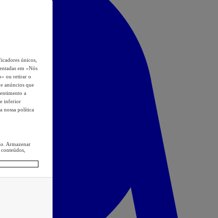
icadores únicos,
esentadas em «Nós
o» ou retirar o
s e anúncios que
sentimento a
e inferior
a nossa política
ção. Armazenar
 conteúdos,