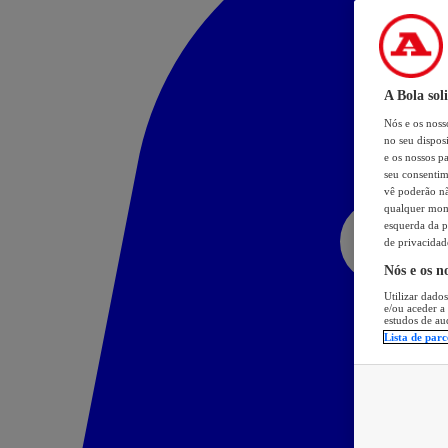
A Bola sol
Nós e os nos
no seu dispos
e os nossos pa
seu consentim
vê poderão não
qualquer mome
esquerda da p
de privacidad
Nós e os n
Utilizar dados
e/ou aceder a
estudos de au
Lista de parc