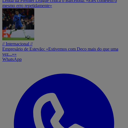
Lenda da Premier League critica o Barcelona: «Eles cometem o
mesmo erro repetidamente»
// Internacional //
Empresário de Estevão: «Estivemos com Deco mais do que uma
vez...»»
WhatsApp