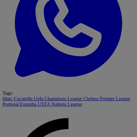
Tags:
Marc Cucurella
Uefa Champions League
Chelsea
Premier League
Portugal
Espanha
UEFA Nations League