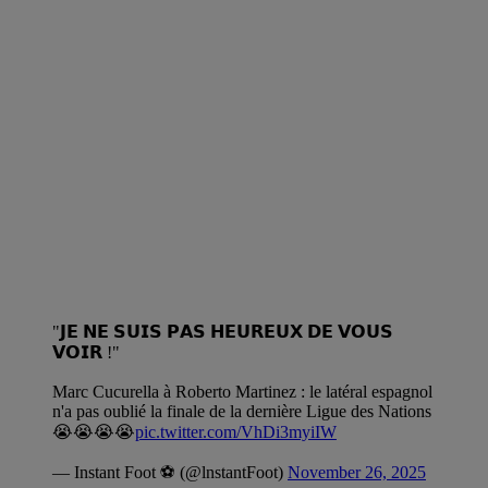
"𝗝𝗘 𝗡𝗘 𝗦𝗨𝗜𝗦 𝗣𝗔𝗦 𝗛𝗘𝗨𝗥𝗘𝗨𝗫 𝗗𝗘 𝗩𝗢𝗨𝗦
𝗩𝗢𝗜𝗥 !"
Marc Cucurella à Roberto Martinez : le latéral espagnol
n'a pas oublié la finale de la dernière Ligue des Nations
😭😭😭😭
pic.twitter.com/VhDi3myiIW
— Instant Foot ⚽️ (@lnstantFoot)
November 26, 2025