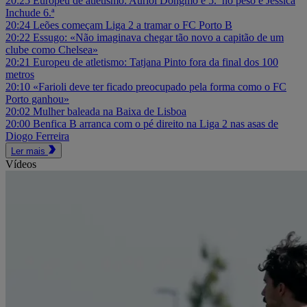
20:25
Europeu de atletismo: Auriol Dongmo é 5.ª no peso e Jessica
Inchude 6.ª
20:24
Leões começam Liga 2 a tramar o FC Porto B
20:22
Essugo: «Não imaginava chegar tão novo a capitão de um
clube como Chelsea»
20:21
Europeu de atletismo: Tatjana Pinto fora da final dos 100
metros
20:10
«Farioli deve ter ficado preocupado pela forma como o FC
Porto ganhou»
20:02
Mulher baleada na Baixa de Lisboa
20:00
Benfica B arranca com o pé direito na Liga 2 nas asas de
Diogo Ferreira
Ler mais
Vídeos