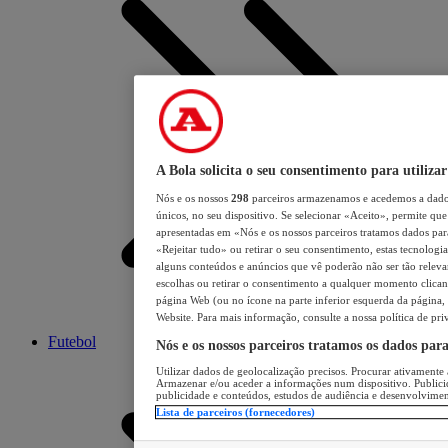
A Bola solicita o seu consentimento para utilizar
Nós e os nossos
298
parceiros armazenamos e acedemos a dados
únicos, no seu dispositivo. Se selecionar «Aceito», permite que 
apresentadas em «Nós e os nossos parceiros tratamos dados para 
«Rejeitar tudo» ou retirar o seu consentimento, estas tecnologia
alguns conteúdos e anúncios que vê poderão não ser tão relevant
escolhas ou retirar o consentimento a qualquer momento clicand
página Web (ou no ícone na parte inferior esquerda da página, s
Website. Para mais informação, consulte a nossa política de pri
Futebol
Nós e os nossos parceiros tratamos os dados par
Utilizar dados de geolocalização precisos. Procurar ativamente a
Armazenar e/ou aceder a informações num dispositivo. Publici
publicidade e conteúdos, estudos de audiência e desenvolvimen
Lista de parceiros (fornecedores)