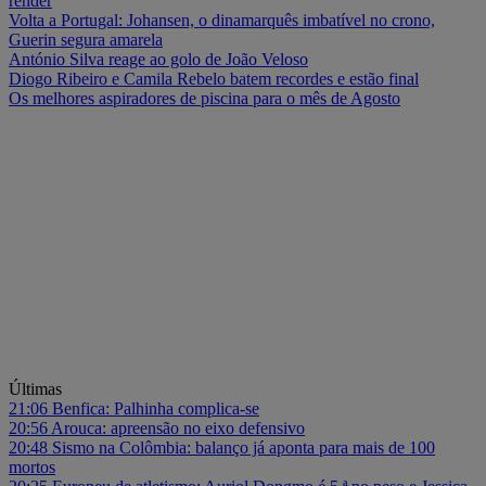
render
Volta a Portugal: Johansen, o dinamarquês imbatível no crono,
Guerin segura amarela
António Silva reage ao golo de João Veloso
Diogo Ribeiro e Camila Rebelo batem recordes e estão final
Os melhores aspiradores de piscina para o mês de Agosto
Últimas
21:06
Benfica: Palhinha complica-se
20:56
Arouca: apreensão no eixo defensivo
20:48
Sismo na Colômbia: balanço já aponta para mais de 100
mortos