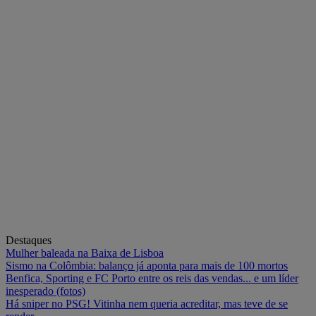
Destaques
Mulher baleada na Baixa de Lisboa
Sismo na Colômbia: balanço já aponta para mais de 100 mortos
Benfica, Sporting e FC Porto entre os reis das vendas... e um líder
inesperado (fotos)
Há sniper no PSG! Vitinha nem queria acreditar, mas teve de se