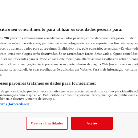
icita o seu consentimento para utilizar os seus dados pessoais para:
sos
298
parceiros armazenamos e acedemos a dados pessoais, como dados de navegação ou identif
itivo. Se selecionar «Aceito», permite que as tecnologias de rastreio suportem as finalidades apr
rceiros tratamos dados para as seguintes finalidades». Se, pelo contrário, selecionar «Rejeitar tud
ento, estas tecnologias serão desativadas. Se os rastreadores forem desativados, alguns conteúdo
 ser tão relevantes para si. Pode voltar a este menu para alterar as suas escolhas ou retirar o con
nto clicando na ligação Gerir preferências na parte inferior da página Web (ou no ícone na part
ágina, se aplicável). As suas escolhas serão aplicadas em Website. Para mais informação, consulte 
e.
ossos parceiros tratamos os dados para fornecermos:
 de geolocalização precisos. Procurar ativamente as características do dispositivo para identifica
 informações num dispositivo. Publicidade e conteúdos personalizados, medição de publicidade e
diência e desenvolvimento de serviços.
eiros (fornecedores)
Mostrar finalidades
Aceito