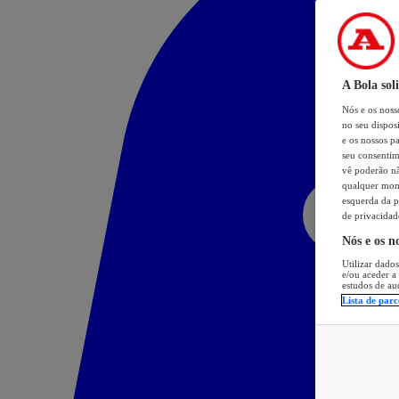
A Bola sol
Nós e os nos
no seu dispos
e os nossos pa
seu consentim
vê poderão não
qualquer mome
esquerda da p
de privacidad
Nós e os n
Utilizar dados
e/ou aceder a
estudos de au
Lista de parc