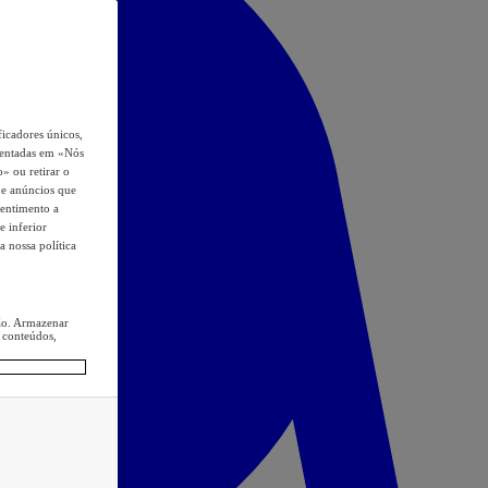
icadores únicos,
esentadas em «Nós
o» ou retirar o
s e anúncios que
sentimento a
e inferior
a nossa política
ção. Armazenar
 conteúdos,